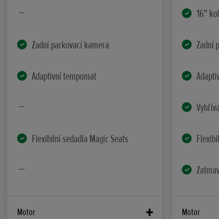
16" kol
Zadní parkovací kamera
Zadní 
Adaptivní tempomat
Adapti
Vyhřív
Flexibilní sedadla Magic Seats
Flexibi
Zatmav
Motor
Motor