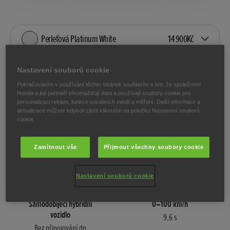
Perleťová Platinum White
14 900Kč
K dispozici pouze pro vybrané stupně výbavy
Nastavení souborů cookie
Pokračováním v používání těchto stránek souhlasíte s tím, že společnost
Honda a její partneři shromažďují data a používají soubory cookie pro
personalizaci reklam, funkce sociálních médií a měření. Další informace a
aktualizace můžete kdykoli zjistit kliknutím na položku Nastavení souborů
Hlavní prvky
cookie
Zamítnout vše
Přijmout všechny soubory cookie
Nastavení souborů cookie
Samodobíjecí hybridní
0–100 km/h
vozidlo
9,6 s
Bez připojování do