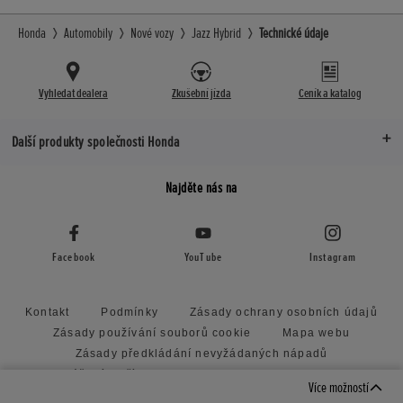
spolujezdc
Výškově a podélně nastavitelný volant
Honda
Automobily
Nové vozy
Jazz Hybrid
Technické údaje
Výškově a p
Vyhledat dealera
Zkušební jízda
Ceník a katalog
Další produkty společnosti Honda
Najděte nás na
Facebook
YouTube
Instagram
Kontakt
Podmínky
Zásady ochrany osobních údajů
Zásady používání souborů cookie
Mapa webu
Zásady předkládání nevyžádaných nápadů
Prohlášení o přístupnosti Honda Motor Europe Limited
Více možností
Nastavení cookies