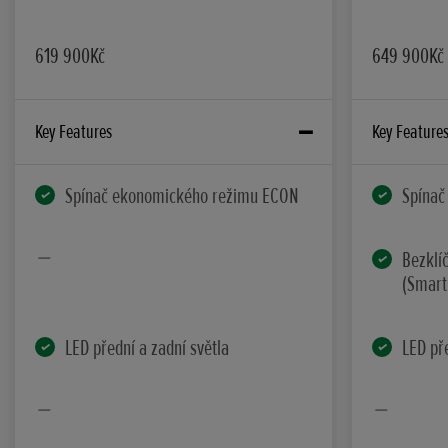
619 900Kč
649 900Kč
Key Features
Key Feature
Spínač ekonomického režimu ECON
Spínač
Bezklí
(Smart 
LED přední a zadní světla
LED pře