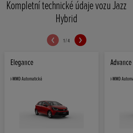
Kompletní technické údaje vozu Jazz
Hybrid
1
/
4
Elegance
Advance
i-MMD Automatická
i-MMD Automa