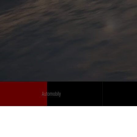
Automobily
korporátní
Prohlášení o přístupnosti
EU Data Act