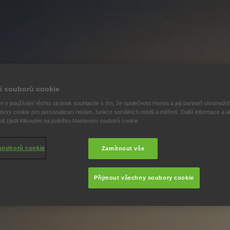
í souborů cookie
 v používání těchto stránek souhlasíte s tím, že společnost Honda a její partneři shromažďu
bory cookie pro personalizaci reklam, funkce sociálních médií a měření. Další informace a a
i zjistit kliknutím na položku Nastavení souborů cookie
souborů cookie
Zamítnout vše
Přijmout všechny soubory cookie