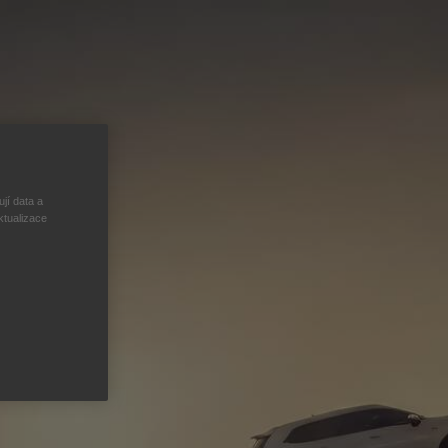
jí data a
ktualizace