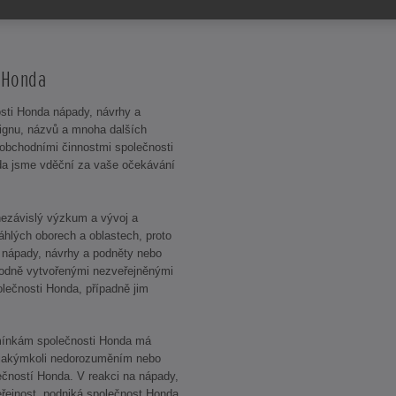
y
t Honda
sti Honda nápady, návrhy a
signu, názvů a mnoha dalších
 obchodními činnostmi společnosti
da jsme vděční za vaše očekávání
ezávislý výzkum a vývoj a
sáhlých oborech a oblastech, proto
 nápady, návrhy a podněty nebo
vodně vytvořenými nezveřejněnými
lečnosti Honda, případně jim
ínkám společnosti Honda má
í jakýmkoli nedorozuměním nebo
čností Honda. V reakci na nápady,
veřejnost, podniká společnost Honda