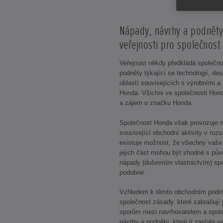
Nápady, návrhy a podnět
veřejnosti pro společnos
Veřejnost někdy předkládá společno
podněty týkající se technologií, de
oblastí souvisejících s výrobními a
Honda. Všichni ve společnosti Hon
a zájem o značku Honda.
Společnost Honda však provozuje n
související obchodní aktivity v roz
existuje možnost, že všechny vaše
jejich část mohou být shodné s pů
nápady (duševním vlastnictvím) spo
podobné.
Vzhledem k těmto obchodním podm
společnost zásady, které zabraňuj
sporům mezi navrhovatelem a spole
návrhy a podněty, které jí zaslala 