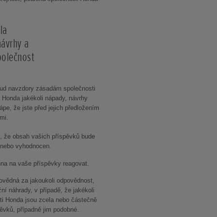
la
návrhy a
olečnost
ud navzdory zásadám společnosti
i Honda jakékoli nápady, návrhy
pe, že jste před jejich předložením
mi.
, že obsah vašich příspěvků bude
 nebo vyhodnocen.
na na vaše příspěvky reagovat.
vědná za jakoukoli odpovědnost,
ní náhrady, v případě, že jakékoli
ti Honda jsou zcela nebo částečně
ěvků, případně jim podobné.