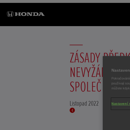
ZÁSADY PŘED
NEVYŽÁDANÝC
Nastaven
Pokračováním
SPOLEČNOSTI
používají sou
můžete kdykol
Listopad 2022
Nastavení 