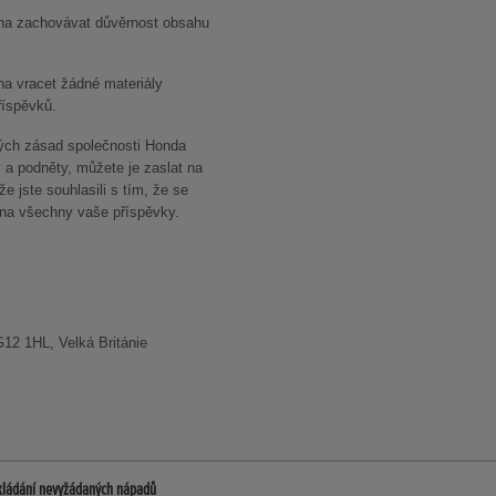
na zachovávat důvěrnost obsahu
a vracet žádné materiály
říspěvků.
ných zásad společnosti Honda
y a podněty, můžete je zaslat na
e jste souhlasili s tím, že se
 na všechny vaše příspěvky.
G12 1HL, Velká Británie
kládání nevyžádaných nápadů