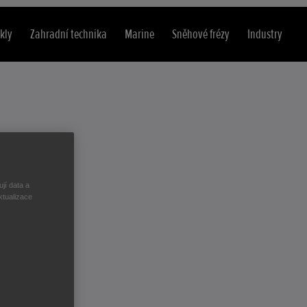
kly
Zahradní technika
Marine
Sněhové frézy
Industry
jí data a
ktualizace