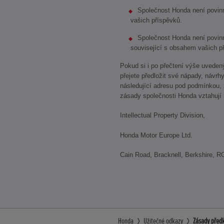
Společnost Honda není povin
vašich příspěvků.
Společnost Honda není povinn
související s obsahem vašich p
Pokud si i po přečtení výše uvede
přejete předložit své nápady, návrh
následující adresu pod podmínkou, ž
zásady společnosti Honda vztahují
Intellectual Property Division,
Honda Motor Europe Ltd.
Cain Road, Bracknell, Berkshire, R
Honda
Užitečné odkazy
Zásady před