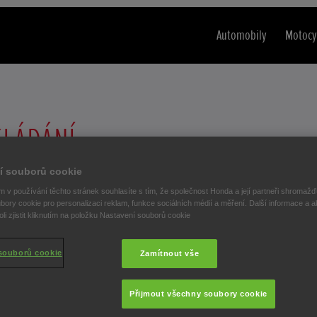
Automobily
Motocy
KLÁDÁNÍ
H NÁPADŮ
í souborů cookie
 v používání těchto stránek souhlasíte s tím, že společnost Honda a její partneři shromažďu
 HONDA
bory cookie pro personalizaci reklam, funkce sociálních médií a měření. Další informace a a
i zjistit kliknutím na položku Nastavení souborů cookie
souborů cookie
Zamítnout vše
Přijmout všechny soubory cookie