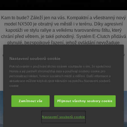
Kam to bude? Záleží jen na vás. Kompaktní a všestranný nový
model NX500 je obratný ve městě i v terénu. Díky agresivní
kapotáži ve stylu rallye a velkému tvarovanému štítu, který
chrání před větrem, je také pohodlný. Systém E-Clutch přidává
plynulé, bezspojkové řazení, jehož ovládání nevyžaduje
žádnou námahu. Špičková technika zahrnuje 5palcový TFT
displej se systémem Honda RoadSync, zatímco dvouválcový
Nastavení souborů cookie
motor splňující normu A2 nabízí flexibilní a příjemný výkon s
Pokračováním v používání těchto stránek souhlasíte s tím, že společnost
řízením trakce HSTC. Dobrodružství začíná.
Honda a její partneři shromažďují data a používají soubory cookie pro
personalizaci reklam, funkce sociálních médií a měření. Další informace a
aktualizace můžete kdykoli zjistit kliknutím na položku Nastavení souborů
cookie
Zamítnout vše
Přijmout všechny soubory cookie
Nastavení souborů cookie
Přehrát