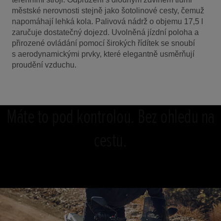
městské nerovnosti stejně jako šotolinové cesty, čemuž
napomáhají lehká kola. Palivová nádrž o objemu 17,5 l
zaručuje dostatečný dojezd. Uvolněná jízdní poloha a
přirozené ovládání pomocí širokých řídítek se snoubí
s aerodynamickými prvky, které elegantně usměrňují
proudění vzduchu.
Máte to pod kontrolou. Bez ohledu na
cestu.