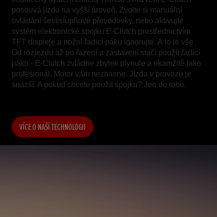
posouvá jízdu na vyšší úroveň. Zvolte si manuální
ovládání šestistupňové převodovky, nebo aktivujte
systém elektronické spojku E-Clutch prostřednictvím
TFT displeje a nožní řadicí páku ignorujte. A to je vše.
Od rozjezdu až po řazení a zastavení stačí použít řadicí
páku - E-Clutch zvládne zbytek plynule a okamžitě jako
profesionál. Motor vám nezhasne. Jízda v provozu je
snazší. A pokud chcete použít spojku? Jen do toho.
VÍCE O NAŠÍ TECHNOLOGII