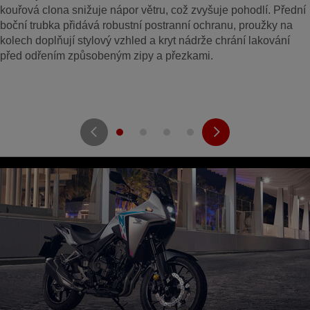
kouřová clona snižuje nápor větru, což zvyšuje pohodlí. Přední
boční trubka přidává robustní postranní ochranu, proužky na
kolech doplňují stylový vzhled a kryt nádrže chrání lakování
před odřením způsobeným zipy a přezkami.