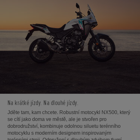
Na krátké jízdy. Na dlouhé jízdy.
Jděte tam, kam chcete. Robustní motocykl NX500, který
se cítí jako doma ve městě, ale je stvořen pro
dobrodružství, kombinuje odolnou siluetu terénního
motocyklu s moderním designem inspirovaným
terénními stroji. Odpružení s dlouhým zdvihem tlumí