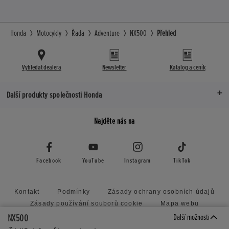
Honda
Motocykly
Řada
Adventure
NX500
Přehled
Vyhledat dealera
Newsletter
Katalog a ceník
Další produkty společnosti Honda
Najděte nás na
Facebook
YouTube
Instagram
TikTok
Kontakt
Podmínky
Zásady ochrany osobních údajů
Zásady používání souborů cookie
Mapa webu
Zásady předkládání nevyžádaných nápadů
NX500
Další možnosti
Honda RoadSync Connected Services and Products