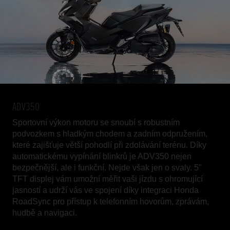
ADV350
Sportovní výkon motoru se snoubí s robustním
podvozkem s hladkým chodem a zadním odpružením,
které zajišťuje větší pohodlí při zdolávání terénu. Díky
automatickému vypínání blinkrů je ADV350 nejen
bezpečnější, ale i funkční. Nejde však jen o svaly. 5"
TFT displej vám umožní měřit vaši jízdu s ohromující
jasností a udrží vás ve spojení díky integraci Honda
RoadSync pro přístup k telefonním hovorům, zprávám,
hudbě a navigaci.