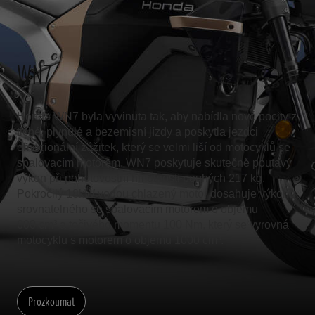
WN7
Honda WN7 byla vyvinuta tak, aby nabídla nové pocity z
tiché, plynulé a bezemisní jízdy a poskytla jezdci
emocionální zážitek, který se velmi liší od motocyklů se
spalovacím motorem. WN7 poskytuje skutečně poutavý
výkon při pohotovostní hmotnosti pouhých 217 kg.
Pokročilý 18kW vodou chlazený motor dosahuje výkonu
srovnatelného se spalovacím motorem o objemu
600 cm³ a točivého momentu 100 Nm, který se vyrovná
motocyklu s motorem o objemu 1000 cm³.
Prozkoumat