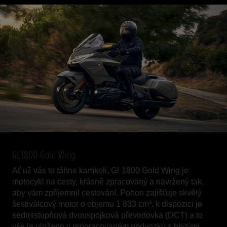
GL1800 Gold Wing
Ať už vás to táhne kamkoli, GL1800 Gold Wing je
motocykl na cesty, krásně zpracovaný a navržený tak,
aby vám zpříjemnil cestování. Pohon zajišťuje skvělý
šestiválcový motor o objemu 1 833 cm³, k dispozici je
sedmistupňová dvouspojková převodovka (DCT) a to
vše je uloženo v propracovaném podvozku s hbitými