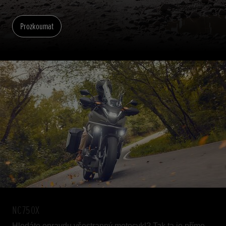
Prozkoumat
NC750X
Hledáte opravdu všestranný motocykl? Tak ta je přímo