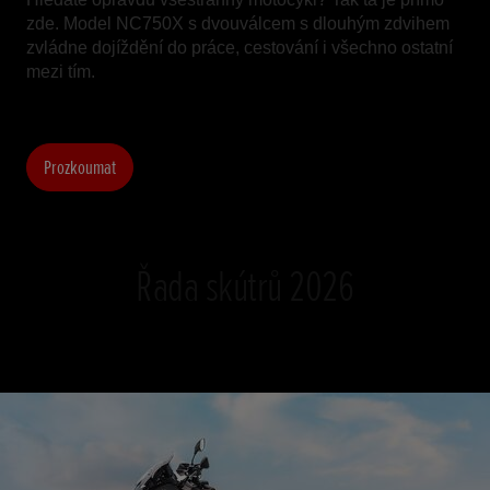
zde. Model NC750X s dvouválcem s dlouhým zdvihem
zvládne dojíždění do práce, cestování i všechno ostatní
mezi tím.
Prozkoumat
Řada skútrů 2026