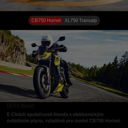
CB750 Hornet
XL750 Transalp
CB750 Hornet
E-Clutch společnosti Honda s elektronickým
ovládáním plynu, vyladěná pro model CB750 Hornet.