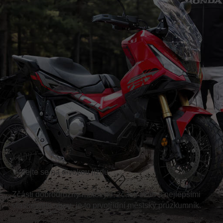
X-ADV
Vydejte se na divokou jízdu.
Zčásti dobrodružný motocykl, zčásti skútr s nejlepšími
vlastnostmi obou, je to prvotřídní městský průzkumník.