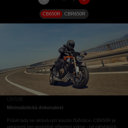
CB650R
CBR650R
CB650R
Minimalistická dokonalost
Právě tady se skrývá ryzí kouzlo čtyřválce. CB650R je
upravený pro nesmírně příjemný výkon - od městských