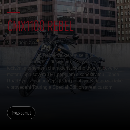
CMX1100 REBEL
V každém z nás je rebel.
Model CMX1100 Rebel, ve kterém se mísí klasický styl
bobberu s moderním designem, se vyznačuje zvýšeným
točivým momentem charakteristického dvouválcového
motoru, 5palcovým TFT panelem s konektivitou Honda
RoadSync a pohodlnější jízdní polohou. K dispozici také
v provedení Touring a Special Edition street custom.
Prozkoumat