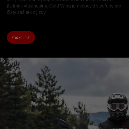
jízdními vlastnostmi. Gold Wing je motocykl stvořený pro
čistý zážitek z jízdy.
Prozkoumat