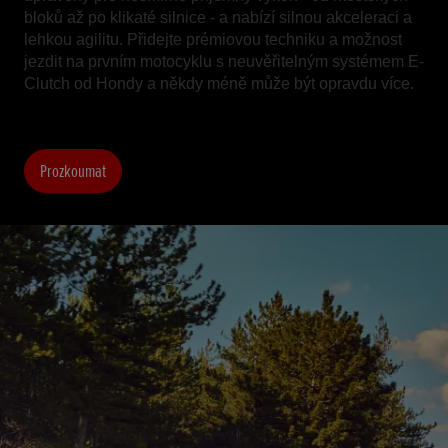
bloků až po klikaté silnice - a nabízí silnou akceleraci a
lehkou agilitu. Přidejte prémiovou techniku a možnost
jezdit na prvním motocyklu s neuvěřitelným systémem E-
Clutch od Hondy a někdy méně může být opravdu více.
Prozkoumat