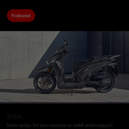
Prozkoumat
SH350i
Naše skútry SH jsou ikonami ve světě jednostopých