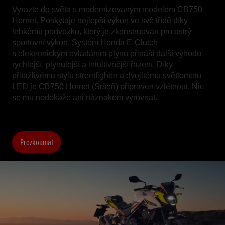
Vyrazte do světa s modernizovaným modelem CB750
Hornet. Poskytuje nejlepší výkon ve své třídě díky
lehkému podvozku, který je zkonstruován pro ostrý
sportovní výkon. Systém Honda E-Clutch
s elektronickým ovládáním plynu přináší další výhodu –
rychlejší, plynulejší a intuitivnější řazení. Díky
přitažlivému stylu streetfighter a dvojitému světlometu
LED je CB750 Hornet (Sršeň) připraven vzlétnout. Nic
se mu nedokáže ani náznakem vyrovnat.
Prozkoumat