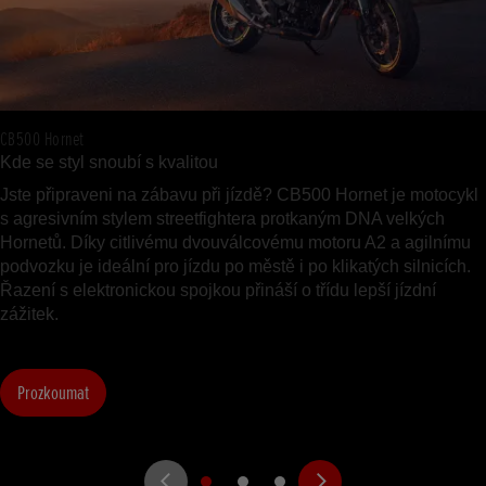
CB500 Hornet
Kde se styl snoubí s kvalitou
Jste připraveni na zábavu při jízdě? CB500 Hornet je motocykl
s agresivním stylem streetfightera protkaným DNA velkých
Hornetů. Díky citlivému dvouválcovému motoru A2 a agilnímu
podvozku je ideální pro jízdu po městě i po klikatých silnicích.
Řazení s elektronickou spojkou přináší o třídu lepší jízdní
zážitek.
Prozkoumat