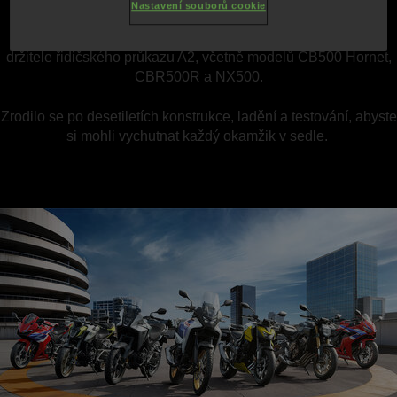
Nastavení souborů cookie
E-Clutch jsme také zavedli do naší řady modelů 500 pro
držitele řidičského průkazu A2, včetně modelů CB500 Hornet,
CBR500R a NX500.
Zrodilo se po desetiletích konstrukce, ladění a testování, abyste
si mohli vychutnat každý okamžik v sedle.