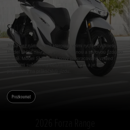
SH125
Jízda bez námahy, na kterou si velmi rychle zvyknete.
Model SH je navržený pro pohodlnou a stylovou jízdu po
městě. Model SH125 má nový propracovaný vzhled
s novými světlomety LED a TFT panel, a je tak
připravený na praktičtější jízdu.
Prozkoumat
2026 Forza Range