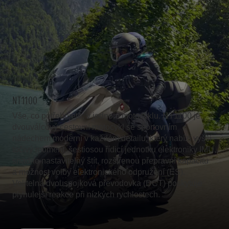
NT1100
Vše, co potřebujete, v jednom motocyklu. NT1100 je
dvouválcový cestovní motocykl se sportovním
nádechem moderní v každém detailu, který nabízí vyšší
točivý moment, šestiosou řídicí jednotku elektroniky IMU,
snadno nastavitelný štít, rozšířenou přepravní kapacitu
a možnost volby elektronického odpružení (ES).
Volitelná dvouspojková převodovka (DCT) poskytuje
plynulejší reakce při nízkých rychlostech.