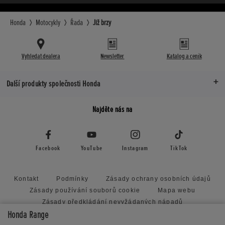
Honda
Motocykly
Řada
Již brzy
Vyhledat dealera
Newsletter
Katalog a ceník
Další produkty společnosti Honda
Najděte nás na
Facebook
YouTube
Instagram
TikTok
Kontakt
Podmínky
Zásady ochrany osobních údajů
Zásady používání souborů cookie
Mapa webu
Zásady předkládání nevyžádaných nápadů
Honda Range
Honda RoadSync Connected Services and Products
Nastavení cookies