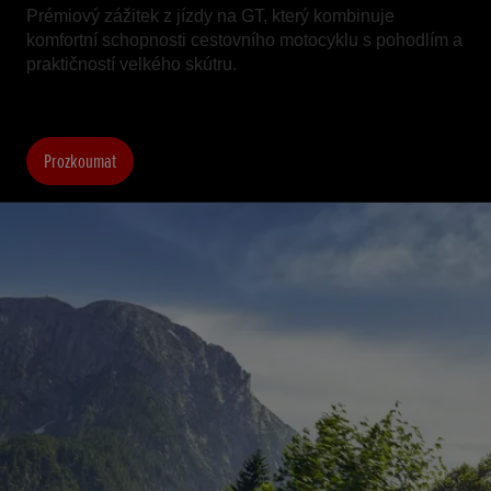
Prémiový zážitek z jízdy na GT, který kombinuje
komfortní schopnosti cestovního motocyklu s pohodlím a
praktičností velkého skútru.
Prozkoumat