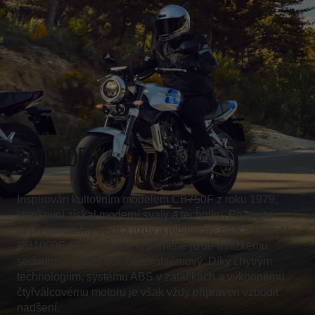
CB1000F
Inspirován kultovním modelem CB750F z roku 1979,
který nyní získal moderní svaly a techniku. Poznejte
nepřekonatelný pocit z jízdy a jedinečný zvuk motocyklu
CB1000F. Díky snadné vzpřímené jízdě a nízkému
sedadlu je každý den bezproblémový. Díky chytrým
technologiím, systému ABS v zatáčkách a výkonnému
čtyřválcovému motoru je však vždy připraven vzbudit
nadšení.