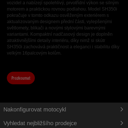
vozidel a nabízejí spolehlivý, prvotřídní výkon se silným
motorem a praktickou rovnou podlahou. Model SH350i
pokračuje v tomto odkazu osvěženým exteriérem s
aktualizovaným designem přední části, vylepšenými
světlomety, blikači a novými stylovými barevnými
variantami. Kompaktní nadčasový design je doplněn
atraktivnějšími detaily interiéru, díky nimž si skútr
SH350i zachovává praktičnost a eleganci i stabilitu díky
velkým 16palcovým kolům.
Prozkoumat
Nakonfigurovat motocykl
Vyhledat nejbližšího prodejce