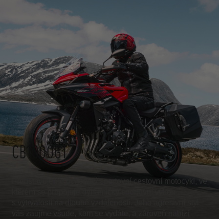
CB1000GT
Představujeme dokonalý sportovní cestovní motocykl, ve
kterém se propojuje dynamický sportovní výkon
s vytrvalostí na dlouhé vzdálenosti. Jeho agresivní styl
vás zaujme všude, kam se vydáte, a zároveň nabízí