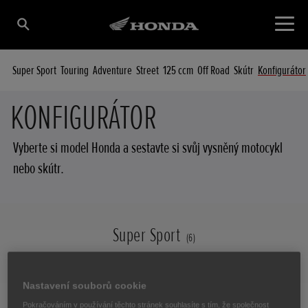
Super Sport
Touring
Adventure
Street
125 ccm
Off Road
Skútr
Konfigurátor
KONFIGURÁTOR
Vyberte si model Honda a sestavte si svůj vysněný motocykl
nebo skútr.
Super Sport
(6)
Nastavení souborů cookie
Pokračováním v používání těchto stránek souhlasíte s tím, že společnost