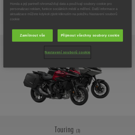
Honda a její partneři shromažďují data a používají soubory cookie pro
personalizaci reklam, funkce sociálních médií a měření. Další informace a
aktualizace můžete kdykoli zjistit kliknutím na položku Nastavení souborů
cookie
Zamítnout vše
Přijmout všechny soubory cookie
Sport Touring
(1)
Nastavení souborů cookie
Touring
(3)