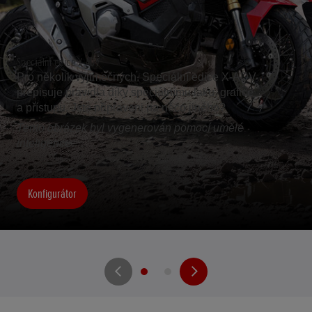
Speciální edice X-ADV
Pro několik výjimečných. Speciální edice X-ADV
přepisuje pravidla díky speciálnímu laku, grafice
a přístupu. Jste připraveni na něco jiného?
Tento obrázek byl vygenerován pomocí umělé
inteligence.
Konfigurátor