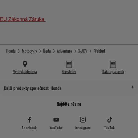
EU Zákonná Záruka
Honda
Motocykly
Řada
Adventure
X-ADV
Přehled
Vyhledat dealera
Newsletter
Katalog a ceník
Další produkty společnosti Honda
Najděte nás na
Facebook
YouTube
Instagram
TikTok