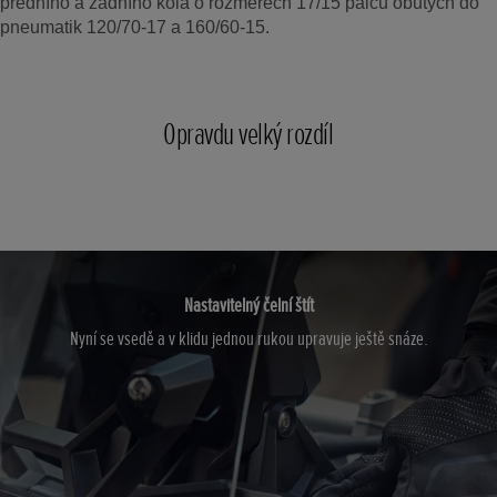
předního a zadního kola o rozměrech 17/15 palců obutých do
pneumatik 120/70-17 a 160/60-15.
Opravdu velký rozdíl
Nastavitelný čelní štít
Nyní se vsedě a v klidu jednou rukou upravuje ještě snáze.