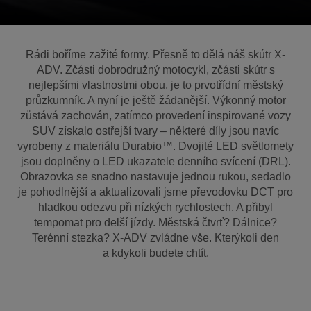
Rádi boříme zažité formy. Přesně to dělá náš skútr X-
ADV. Zčásti dobrodružný motocykl, zčásti skútr s
nejlepšími vlastnostmi obou, je to prvotřídní městský
průzkumník. A nyní je ještě žádanější. Výkonný motor
zůstává zachován, zatímco provedení inspirované vozy
SUV získalo ostřejší tvary – některé díly jsou navíc
vyrobeny z materiálu Durabio™. Dvojité LED světlomety
jsou doplněny o LED ukazatele denního svícení (DRL).
Obrazovka se snadno nastavuje jednou rukou, sedadlo
je pohodlnější a aktualizovali jsme převodovku DCT pro
hladkou odezvu při nízkých rychlostech. A přibyl
tempomat pro delší jízdy. Městská čtvrť? Dálnice?
Terénní stezka? X-ADV zvládne vše. Kterýkoli den
a kdykoli budete chtít.