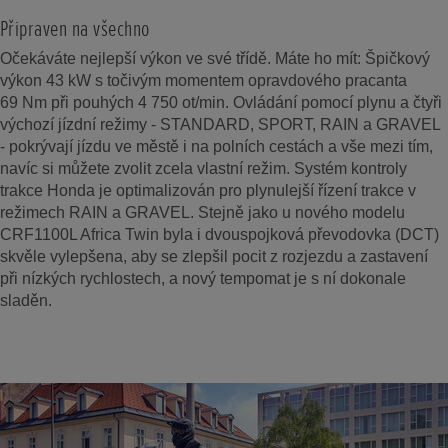
Připraven na všechno
Očekáváte nejlepší výkon ve své třídě. Máte ho mít: Špičkový
výkon 43 kW s točivým momentem opravdového pracanta
69 Nm při pouhých 4 750 ot/min. Ovládání pomocí plynu a čtyři
výchozí jízdní režimy - STANDARD, SPORT, RAIN a GRAVEL
- pokrývají jízdu ve městě i na polních cestách a vše mezi tím,
navíc si můžete zvolit zcela vlastní režim. Systém kontroly
trakce Honda je optimalizován pro plynulejší řízení trakce v
režimech RAIN a GRAVEL. Stejně jako u nového modelu
CRF1100L Africa Twin byla i dvouspojková převodovka (DCT)
skvěle vylepšena, aby se zlepšil pocit z rozjezdu a zastavení
při nízkých rychlostech, a nový tempomat je s ní dokonale
sladěn.