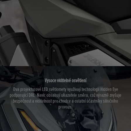
Vysoce viditelné osvětlení
Dva projektorové LED světlomety využívají technologii Hidden Eye
podporující DRL. Navíc obsahují ukazatele směru, což výrazně zvyšuje
bezpečnost a viditelnost pro chodce a ostatní účastníky silničního
provozu.