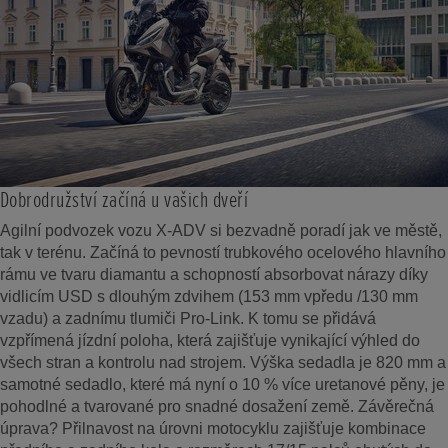
Dobrodružství začíná u vašich dveří
Agilní podvozek vozu X-ADV si bezvadně poradí jak ve městě,
tak v terénu. Začíná to pevností trubkového ocelového hlavního
rámu ve tvaru diamantu a schopností absorbovat nárazy díky
vidlicím USD s dlouhým zdvihem (153 mm vpředu /130 mm
vzadu) a zadnímu tlumiči Pro-Link. K tomu se přidává
vzpřímená jízdní poloha, která zajišťuje vynikající výhled do
všech stran a kontrolu nad strojem. Výška sedadla je 820 mm a
samotné sedadlo, které má nyní o 10 % více uretanové pěny, je
pohodlné a tvarované pro snadné dosažení země. Závěrečná
úprava? Přilnavost na úrovni motocyklu zajišťuje kombinace