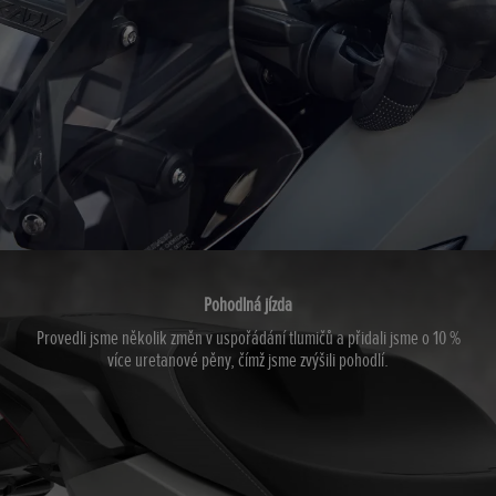
Pohodlná jízda
Provedli jsme několik změn v uspořádání tlumičů a přidali jsme o 10 %
více uretanové pěny, čímž jsme zvýšili pohodlí.