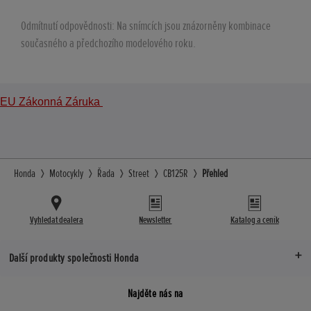
Odmítnutí odpovědnosti: Na snímcích jsou znázorněny kombinace
současného a předchozího modelového roku.
EU Zákonná Záruka
Honda
Motocykly
Řada
Street
CB125R
Přehled
Vyhledat dealera
Newsletter
Katalog a ceník
Další produkty společnosti Honda
Najděte nás na