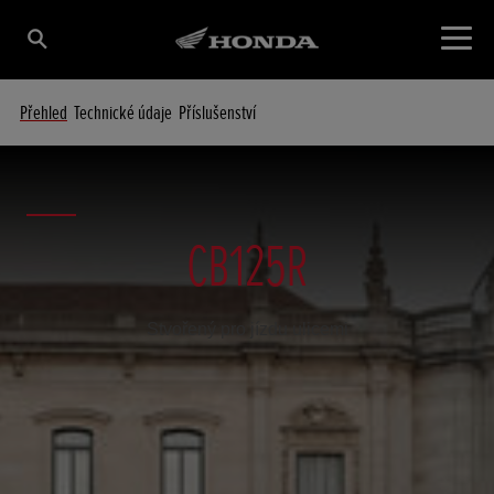
Přehled
Technické údaje
Příslušenství
CB125R
Stvořený pro jízdu ulicemi