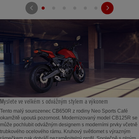
Myslete ve velkém s odvážným stylem a výkonem
Tento malý sourozenec CB650R z rodiny Neo Sports Café
okamžitě upoutá pozornost. Modernizovaný model CB125R se
může pochlubit odvážným designem s moderními prvky včetně
trubkového ocelového rámu. Kruhový světlomet s výrazným
rámečkem pak dotváří nezaměnitelný profil. Společně s plným