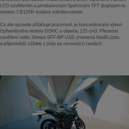
LED osvětlením a plnobarevným 5palcovým TFT displejem to
modelu CB125R dodává sofistikovanost.
Co ale opravdu přitahuje pozornost, je koncentrovaný výkon
čtyřventilvého motoru DOHC o objemu 125 cm3. Přesnost
zavěšení vidlic Showa SFF-BP USD znamená hladší jízdu
a příjemnější zážitek z jízdy po nerovných cestách.