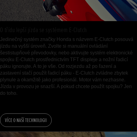
O třídu lepší jízda se systémem E-Clutch
Jedinečný systém značky Honda s názvem E-Clutch posouvá
jízdu na vyšší úroveň. Zvolte si manuální ovládání
šestistupňové převodovky, nebo aktivujte systém elektronické
spojku E-Clutch prostřednictvím TFT displeje a nožní řadicí
páku ignorujte. A to je vše. Od rozjezdu až po řazení a
zastavení stačí použít řadicí páku - E-Clutch zvládne zbytek
plynule a okamžitě jako profesionál. Motor vám nezhasne.
Jízda v provozu je snazší. A pokud chcete použít spojku? Jen
do toho.
VÍCE O NAŠÍ TECHNOLOGII