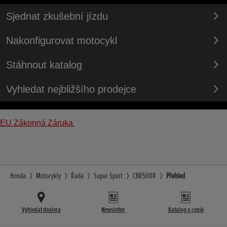
Sjednat zkušební jízdu
Nakonfigurovat motocykl
Stáhnout katalog
Vyhledat nejbližšího prodejce
EU Zákonná Záruka
Honda
Motocykly
Řada
Super Sport
CBR500R
Přehled
Vyhledat dealera
Newsletter
Katalog a ceník