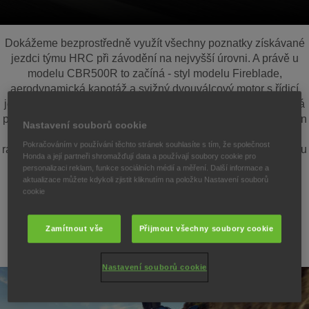
Dokážeme bezprostředně využít všechny poznatky získávané
jezdci týmu HRC při závodění na nejvyšší úrovni. A právě u
modelu CBR500R to začíná - styl modelu Fireblade,
aerodynamická kapotáž a svižný dvouválcový motor s řídicí
jednotkou vyladěnou pro akceleraci. Systém E-Clutch přidává
plynulé, bezspojkové řazení, které umožňuje plně využít výkon
Nastavení souborů cookie
stroje. Podvozek je vybaven vidlicemi Showa USD a dvěma
Pokračováním v používání těchto stránek souhlasíte s tím, že společnost
radiálně montovanými třmeny. TFT displej s plnou konektivitou
Honda a její partneři shromažďují data a používají soubory cookie pro
a systém kontroly trakce HSTC jsou příklady začlenění
personalizaci reklam, funkce sociálních médií a měření. Další informace a
vyspělých technologií. V městském provozu, na venkovské
aktualizace můžete kdykoli zjistit kliknutím na položku Nastavení souborů
cookie
silnici nebo na závodní dráze – tento motocykl je přímo
stvořený pro zábavu.
Zamítnout vše
Přijmout všechny soubory cookie
Nastavení souborů cookie