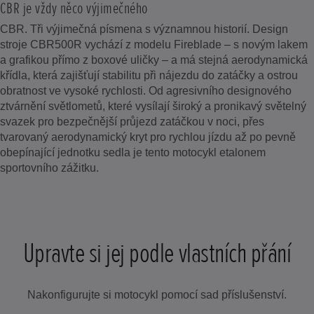
CBR je vždy něco výjimečného
CBR. Tři výjimečná písmena s významnou historií. Design
stroje CBR500R vychází z modelu Fireblade – s novým lakem
a grafikou přímo z boxové uličky – a má stejná aerodynamická
křídla, která zajišťují stabilitu při nájezdu do zatáčky a ostrou
obratnost ve vysoké rychlosti. Od agresivního designového
ztvárnění světlometů, které vysílají široký a pronikavý světelný
svazek pro bezpečnější průjezd zatáčkou v noci, přes
tvarovaný aerodynamický kryt pro rychlou jízdu až po pevně
obepínající jednotku sedla je tento motocykl etalonem
sportovního zážitku.
Upravte si jej podle vlastních přání
Nakonfigurujte si motocykl pomocí sad příslušenství.