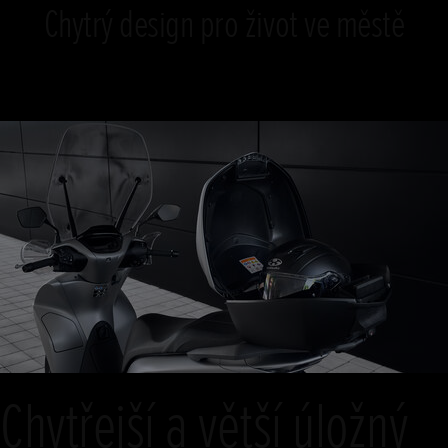
Chytrý design pro život ve městě
Chytřejší a větší úložný