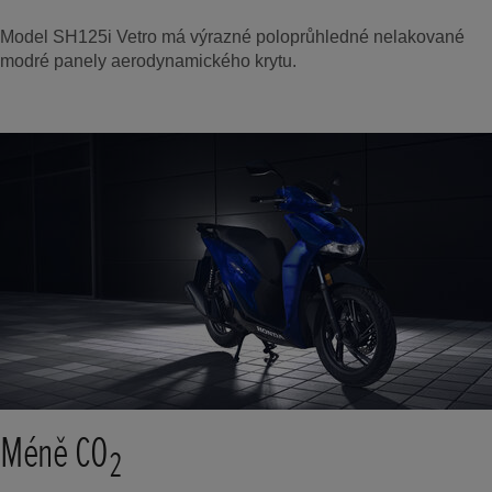
Model SH125i Vetro má výrazné poloprůhledné nelakované
modré panely aerodynamického krytu.
Méně CO
2