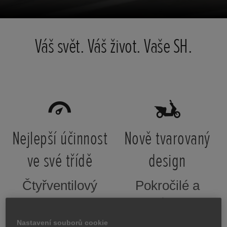
Váš svět. Váš život. Vaše SH.
Nejlepší účinnost
Nově tvarovaný
ve své třídě
design
Čtyřventilový
Pokročilé a
motor eSP+
moderní, se zcela
poskytuje plynulý,
novými LED
Nastavení souborů cookie