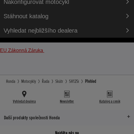
Nakonfigurovat motocykl
Stáhnout katalog
Vyhledat nejbližšího dealera
EU Zákonná Záruka
Honda
Motocykly
Řada
Skútr
SH125i
Přehled
Vyhledat dealera
Newsletter
Katalog a ceník
Další produkty společnosti Honda
Najděte nás na