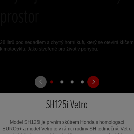
prostor
28 litrů pod sedadlem a chytrý horní kufr, který se otevírá klíčem
k motocyklu. Jako stvořené pro život v pohybu.
SH125i Vetro
Model SH125i je prvním skútrem Honda s homologací
EURO5+ a model Vetro je v rámci rodiny SH jedinečný. Vetro