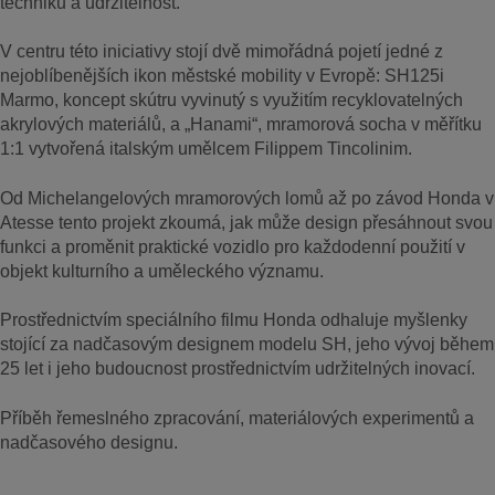
techniku a udržitelnost.
V centru této iniciativy stojí dvě mimořádná pojetí jedné z
nejoblíbenějších ikon městské mobility v Evropě: SH125i
Marmo, koncept skútru vyvinutý s využitím recyklovatelných
akrylových materiálů, a „Hanami“, mramorová socha v měřítku
1:1 vytvořená italským umělcem Filippem Tincolinim.
Od Michelangelových mramorových lomů až po závod Honda v
Atesse tento projekt zkoumá, jak může design přesáhnout svou
funkci a proměnit praktické vozidlo pro každodenní použití v
objekt kulturního a uměleckého významu.
Prostřednictvím speciálního filmu Honda odhaluje myšlenky
stojící za nadčasovým designem modelu SH, jeho vývoj během
25 let i jeho budoucnost prostřednictvím udržitelných inovací.
Příběh řemeslného zpracování, materiálových experimentů a
nadčasového designu.