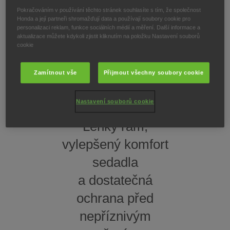
čistý a efektivní
světlomety a
Pokračováním v používání těchto stránek souhlasíte s tím, že společnost
Honda a její partneři shromažďují data a používají soubory cookie pro
výkon.
zadními světly.
personalizaci reklam, funkce sociálních médií a měření. Další informace a
aktualizace můžete kdykoli zjistit kliknutím na položku Nastavení souborů
cookie
Zamítnout vše
Přijmout všechny soubory cookie
Pohodlnější jízda
Nastavení souborů cookie
Lehký rám,
vylepšený komfort
sedadla​
a dostatečná
ochrana před
nepříznivým