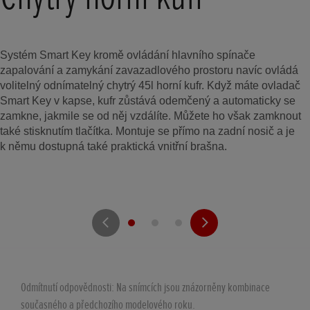
Systém Smart Key kromě ovládání hlavního spínače
zapalování a zamykání zavazadlového prostoru navíc ovládá
volitelný odnímatelný chytrý 45l horní kufr. Když máte ovladač
Smart Key v kapse, kufr zůstává odemčený a automaticky se
zamkne, jakmile se od něj vzdálíte. Můžete ho však zamknout
také stisknutím tlačítka. Montuje se přímo na zadní nosič a je
k němu dostupná také praktická vnitřní brašna.
Odmítnutí odpovědnosti: Na snímcích jsou znázorněny kombinace
současného a předchozího modelového roku.