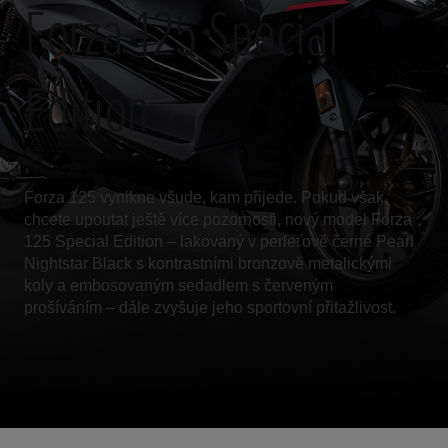
Forza 125 Special
Edition
Forza 125 vynikne všude, kam přijede. Pokud však
chcete upoutat ještě více pozornosti, nový model Forza
125 Special Edition – lakovaný v perleťově černé Pearl
Nightstar Black s kontrastními bronzově metalickými
koly a embosovaným sedadlem s červeným
prošíváním – dále zvyšuje jeho sportovní přitažlivost.