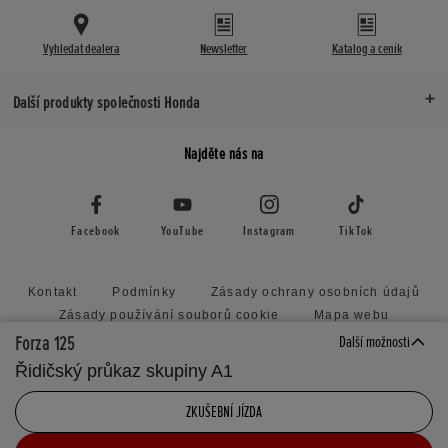
Vyhledat dealera
Newsletter
Katalog a ceník
Další produkty společnosti Honda
Najděte nás na
Facebook
YouTube
Instagram
TikTok
Kontakt
Podmínky
Zásady ochrany osobních údajů
Zásady používání souborů cookie
Mapa webu
Zásady předkládání nevyžádaných nápadů
Forza 125
Další možnosti
Honda RoadSync Connected Services and Products
Řidičský průkaz skupiny A1
Nastavení cookies
ZKUŠEBNÍ JÍZDA