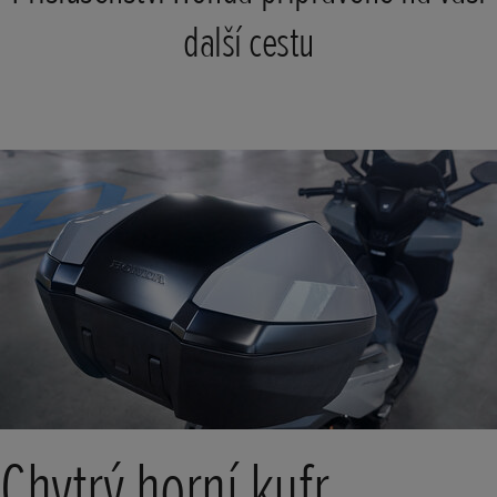
další cestu
Chytrý horní kufr