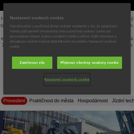
Nastavení souborů cookie
Hledáte to nejlepší? Nehledejte dál. Forza 125 je náš špičkový
sportovní skútr GT, který nabízí vše, co potřebujete, a ještě více.
Pokračováním v používání těchto stránek souhlasíte s tím, že společnost
Zažijte vynikající spotřebu paliva a působivý dojezd motoru
Honda a její partneři shromažďují data a používají soubory cookie pro
personalizaci reklam, funkce sociálních médií a měření. Další informace a
eSP+, který poskytuje nejlepší výkon ve své třídě. Model Forza
aktualizace můžete kdykoli zjistit kliknutím na položku Nastavení souborů
125 je vybaven 5palcovým TFT displejem s integrací aplikace
cookie
Honda RoadSync a je stvořen pro život ve městě. Na skútru
navrženém tak, aby držel krok s vaším městským životním
Zamítnout vše
Přijmout všechny soubory cookie
stylem, můžete jednoduše vyřizovat telefonní hovory,
poslouchat hudbu a používat navigaci.
Nastavení souborů cookie
Provedení
Praktičnost do města
Hospodárnost
Jízdní tec