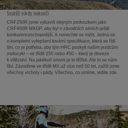
Soutěž nikdy nekončí
CRF250R jsme vybavili stejným podvozkem jako
CRF450R MXGP, aby byl v závodních sériích ještě
konkurenceschopnější. A nenechte se mýlit. Jedná se
o kompletní vylepšení tovární specifikace, která se řídí
tím, co je potřeba, aby tým HRC poskytl našim jezdcům
motocykl – ve třídě 250 nebo 450 – který je doveze
k vítězství. Na jakékoli úrovni je to těžké. Ale to se nám
líbí. Závodíme ve třídě MX už více než 50 let, zažili jsme
všechny vrcholy i pády. Všechno, co umíme, vidíte zde.