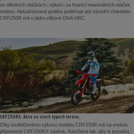
ve středních otáčkách i výkon i za hranicí maximálních otáček
motoru. Aktualizovaná grafika podtrhuje její závodní charakter.
CRF250R má v jádru vítězné DNA HRC.
CRF250RX: Akce na všech typech terénu.
Díky osvědčenému výkonu modelu CRF250R má na enduro
připravený CRF250RX náskok. Navržena tak, aby si poradila