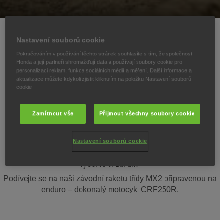
Konkurence ve třídě MX2 je ostrá. CRF250R je v
Nastavení souborů cookie
samém středu tohoto boje. Tento model těží z vítězného
rodokmenu v MXGP a poskytuje špičkovou stabilitu a
Pokračováním v používání těchto stránek souhlasíte s tím, že společnost
ovladatelnost v rychlých zatáčkách. Motor poskytuje
Honda a její partneři shromažďují data a používají soubory cookie pro
personalizaci reklam, funkce sociálních médií a měření. Další informace a
silný výkon ve středním rozsahu a těží z Honda
aktualizace můžete kdykoli zjistit kliknutím na položku Nastavení souborů
Selectable Torque Control (HSTC). Nové plasty definují
cookie
čistou závodní agresivitu. Pokud jste připraveni
postoupit, CRF250R je místo, kde zahájíte své vítězné
Zamítnout vše
Přijmout všechny soubory cookie
tažení.
Nastavení souborů cookie
Vyberte si zbraň.
Podívejte se na naši závodní raketu třídy MX2 připravenou na
enduro – dokonalý motocykl CRF250R.