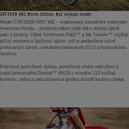
CRF250R HRC Works Edition: Náš nejlepší model
Model CRF250R HRC WE – inspirovaný závodními motocykly
American Honda – posouvá výkon ještě dál s detaily úplně
jako z továrny. Výfuk Yoshimura R&D™ a filtr TwinAir™ zvyšují
točivý moment a špičkový výkon, což je podpořeno ručně
portovaným sáním, unikátním nastavením ECU a hydraulickou
spojkou.
Prémiové povrchové úpravy, povrchové vrstvy odpružení a
zadní pneumatika Dunlop™ MX33 v rozměru 110 zvyšují
kontrolu, zatímco aktualizovaná grafika dotváří tovární vzhled.