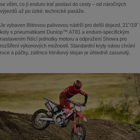
se vším, co jí enduro trať postaví do cesty – od náročných
výjezdů až po úzké, technické pasáže.
Je vybaven 8litrovou palivovou nádrží pro delší dojezd, 21"/19"
koly s pneumatikami Dunlop™ AT81 a enduro-specifickým
nastavením řídicí jednotky motoru a odpružení Showa pro
rozšíření výkonových možností. Standardní kryty rukou chrání
ruce a páčky, zatímco hliníkový stojan je úhledně zasunutý.