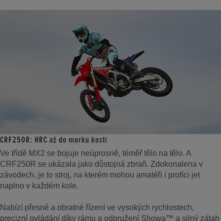
CRF250R: HRC až do morku kostí
Ve třídě MX2 se bojuje neúprosně, téměř tělo na tělo. A
CRF250R se ukázala jako důstojná zbraň. Zdokonalena v
závodech, je to stroj, na kterém mohou amatéři i profíci jet
naplno v každém kole.
Nabízí přesné a obratné řízení ve vysokých rychlostech,
precizní ovládání díky rámu a odpružení Showa™ a silný zátah