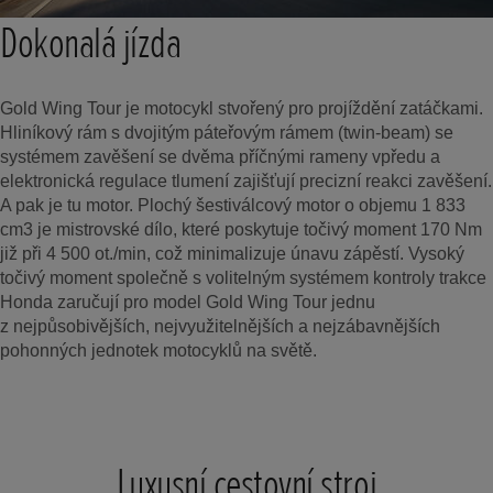
Dokonalá jízda
Gold Wing Tour je motocykl stvořený pro projíždění zatáčkami.
Hliníkový rám s dvojitým páteřovým rámem (twin-beam) se
systémem zavěšení se dvěma příčnými rameny vpředu a
elektronická regulace tlumení zajišťují precizní reakci zavěšení.
A pak je tu motor. Plochý šestiválcový motor o objemu 1 833
cm3 je mistrovské dílo, které poskytuje točivý moment 170 Nm
již při 4 500 ot./min, což minimalizuje únavu zápěstí. Vysoký
točivý moment společně s volitelným systémem kontroly trakce
Honda zaručují pro model Gold Wing Tour jednu
z nejpůsobivějších, nejvyužitelnějších a nejzábavnějších
pohonných jednotek motocyklů na světě.
Luxusní cestovní stroj