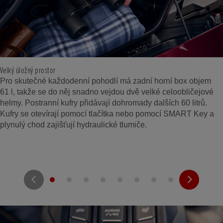
Velký úložný prostor
Pro skutečné každodenní pohodlí má zadní horní box objem
61 l, takže se do něj snadno vejdou dvě velké celoobličejové
helmy. Postranní kufry přidávají dohromady dalších 60 litrů.
Kufry se otevírají pomocí tlačítka nebo pomocí SMART Key a
plynulý chod zajišťují hydraulické tlumiče.