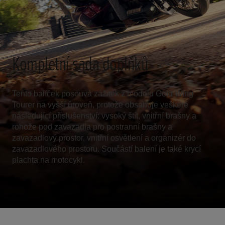
Kompletní sada doplňků
Tento balíček posouvá zážitek z modelu Gold Wing
Tourer na vyšší úroveň, protože obsahuje veškeré
následující příslušenství: vysoký štít, vnitřní brašny a
rohože pod zavazadla pro postranní brašny a
zavazadlový prostor, vnitřní osvětlení a organizér do
zavazadlového prostoru. Součástí balení je také krycí
plachta na motocykl.