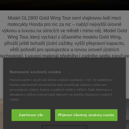
Model GL1800 Gold Wing Tour není vlajkovou lodí mezi
motocykly Honda pro nic za nic – nabízí nejvyšší úrovně
výkonu a luxusu na silnicích ve městě i mimo něj. Model Gold
Wing Tour, který vychází z úžasného modelu Gold Wing,
přináší ještě bohatší jízdní zážitky, vyšší přepravní kapacitu,
větší pohodlí pro spolujezdce a novou úroveň jízdních
technologií. Luxusní materiál předního i zadního sedla zaručuje
maximální pohodlí při jízdě. Audiosystém a reproduktory
poskytují čistý zvuk. Dvojitá mlhová světla LED zaručují
Nastavení souborů cookie
skvělou viditelnost.
Pokračováním v používání těchto stránek souhlasíte s tím, že společnost
Honda a její partneři shromažďují data a používají soubory cookie pro
personalizaci reklam, funkce sociálních médií a měření. Další informace a
aktualizace můžete kdykoli zjistit kliknutím na položku Nastavení souborů
cookie
Zamítnout vše
Přijmout všechny soubory cookie