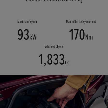
Maximální výkon
Maximální točivý moment
93
170
kW
Nm
Zdvihový objem
1,833
cc