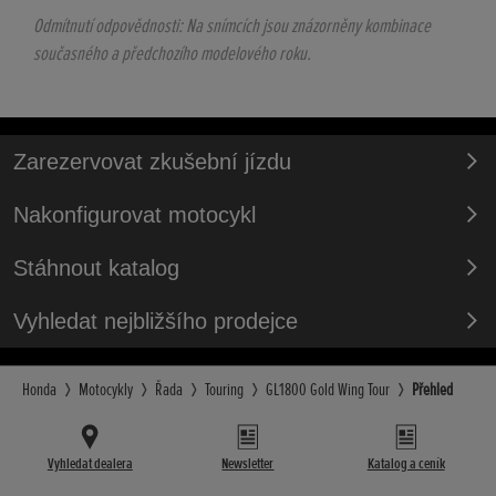
Odmítnutí odpovědnosti: Na snímcích jsou znázorněny kombinace
současného a předchozího modelového roku.
Zarezervovat zkušební jízdu
Nakonfigurovat motocykl
Stáhnout katalog
Vyhledat nejbližšího prodejce
Honda
Motocykly
Řada
Touring
GL1800 Gold Wing Tour
Přehled
Vyhledat dealera
Newsletter
Katalog a ceník