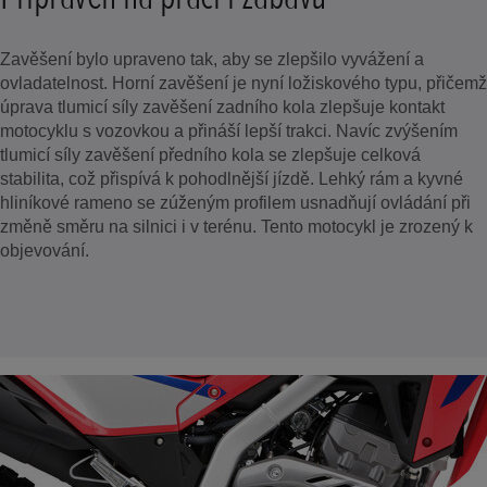
Zavěšení bylo upraveno tak, aby se zlepšilo vyvážení a
ovladatelnost. Horní zavěšení je nyní ložiskového typu, přičemž
úprava tlumicí síly zavěšení zadního kola zlepšuje kontakt
motocyklu s vozovkou a přináší lepší trakci. Navíc zvýšením
tlumicí síly zavěšení předního kola se zlepšuje celková
stabilita, což přispívá k pohodlnější jízdě. Lehký rám a kyvné
hliníkové rameno se zúženým profilem usnadňují ovládání při
změně směru na silnici i v terénu. Tento motocykl je zrozený k
objevování.