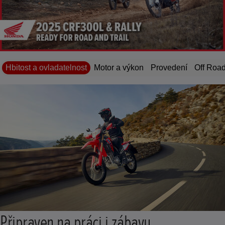
Hbitost a ovladatelnost
Motor a výkon
Provedení
Off Roa
Připraven na práci i zábavu