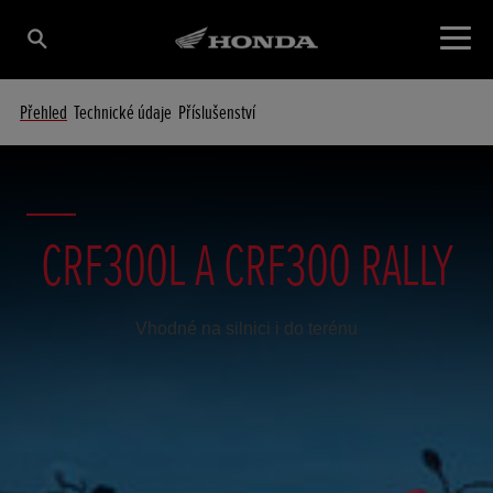
Přehled
Technické údaje
Příslušenství
CRF300L A CRF300 RALLY
Vhodné na silnici i do terénu