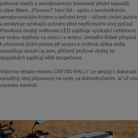
palivové nádrži a aerodynamicky tvarované přední kapotáži
s plexi štítem. „Plovoucí“ čelní štít – spolu s horním/dolním
aerodynamickým krytem a bočními kryty – účinně chrání jezdce
a poskytuje vynikající ochranu před nepříznivými vlivy počasí.
Pronikavý dvojitý světlomet LED zajišťuje vynikající viditelnost
ve směru dopředu na silnici i v terénu. Umístění řídítek přispívá
k přirozené jízdní poloze při sezení a snížená výška sedla
usnadňuje dosah na zem, přičemž pryžové vložky ve
stupačkách zajišťují větší bezpečnost.
Všechny detaily modelu CRF300 RALLY se spojují v dokonale
vyladěný stroj připravený na cesty za dobrodružstvím, ať už vás
zavedou kamkoli.