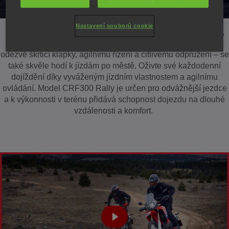
Nastavení souborů cookie
CRF300L je špičkový lehký dvouúčelový stroj. Díky kvalitám,
které slaví úspěchy v terénu – štíhlým rozměrům, svižné
odezvě škrticí klapky, agilnímu řízení a citlivému odpružení – se
také skvěle hodí k jízdám po městě. Oživte své každodenní
dojíždění díky vyváženým jízdním vlastnostem a agilnímu
ovládání. Model CRF300 Rally je určen pro odvážnější jezdce
a k výkonnosti v terénu přidává schopnost dojezdu na dlouhé
vzdálenosti a komfort.