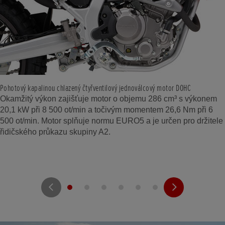
Pohotový kapalinou chlazený čtyřventilový jednoválcový motor DOHC
Okamžitý výkon zajišťuje motor o objemu 286 cm³ s výkonem
20,1 kW při 8 500 ot/min a točivým momentem 26,6 Nm při 6
500 ot/min. Motor splňuje normu EURO5 a je určen pro držitele
řidičského průkazu skupiny A2.