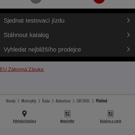
Sjednat testovací jízdu
Stáhnout katalog
Vyhledat nejbližšího prodejce
EU Zákonná Záruka
Honda
Motocykly
Řada
Adventure
CRF300L
Přehled
Vyhledat dealera
Newsletter
Katalog a ceník