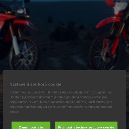
Nastavení souborů cookie
Pokračováním v používání těchto stránek souhlasíte s tím, že společnost
Honda a její partneři shromažďují data a používají soubory cookie pro
personalizaci reklam, funkce sociálních médií a měření. Další informace a
aktualizace můžete kdykoli zjistit kliknutím na položku Nastavení souborů
cookie
Zamítnout vše
Přijmout všechny soubory cookie