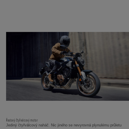
Řadový čtyřválcový motor
Jediný čtyřválcový naháč. Nic jiného se nevyrovná plynulému průletu