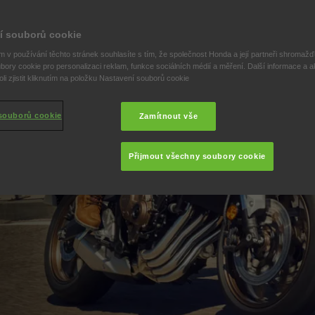
í souborů cookie
 v používání těchto stránek souhlasíte s tím, že společnost Honda a její partneři shromažďu
bory cookie pro personalizaci reklam, funkce sociálních médií a měření. Další informace a a
i zjistit kliknutím na položku Nastavení souborů cookie
souborů cookie
Zamítnout vše
Přijmout všechny soubory cookie