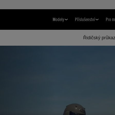
Modely
Příslušenství
Pro m
Řidičský průka