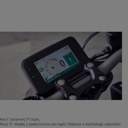
Nový 5" plnobarevný TFT displej
Nový 5" displej s podsvícením pro lepší čitelnost a technologií optického