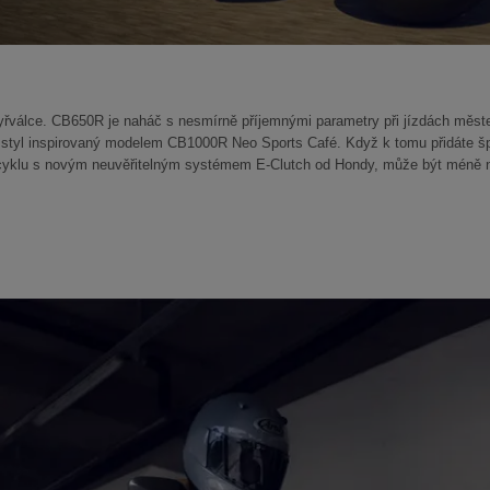
tyřválce. CB650R je naháč s nesmírně příjemnými parametry při jízdách měst
rý styl inspirovaný modelem CB1000R Neo Sports Café. Když k tomu přidáte š
yklu s novým neuvěřitelným systémem E-Clutch od Hondy, může být méně n