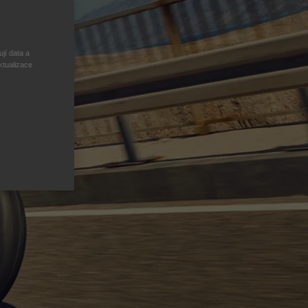
jí data a
ktualizace