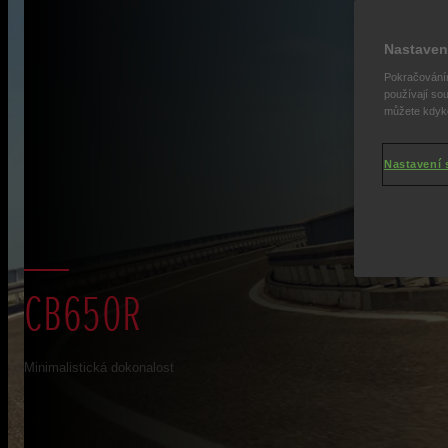
Nastaven
Pokračováním
používají sou
můžete kdykol
Nastavení 
CB650R
Minimalistická dokonalost