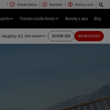
Vyhledat dealera
Newsletter
Katalog a ceník
ajitele
Poznejte značku Honda
Novinky a akce
Blog
z skupiny A2
Další možnosti
ZKUŠEBNÍ JÍZDA
NAKONFIGUROVAT