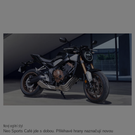
Nový agilní styl
Neo Sports Café jde s dobou. Přiléhavé hrany naznačují novou