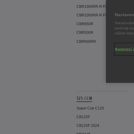
CBR1000RR-R Fireblade SP
Nastaven
CBR1000RR-R Fireblade
Pokračováním
CBR650R
používají sou
CBR500R
můžete kdykol
CBR600RR
Nastavení 
125 CCM
Super Cub C125
CB125F
CB125F 2024