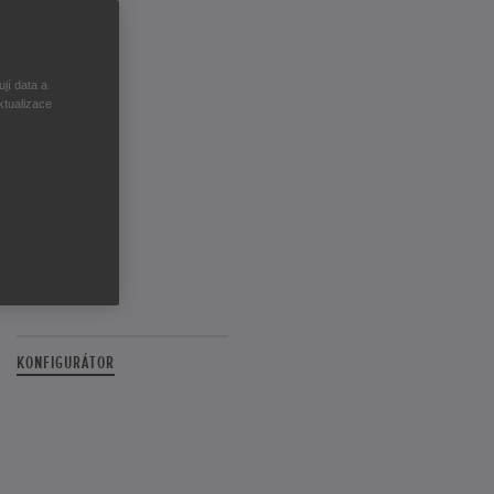
CMX1100 Rebel
CB1000 Hornet
jí data a
CB750 Hornet
ktualizace
CB650R
CL500
CMX500 Rebel
CB500F
CB125R
GB350S
KONFIGURÁTOR