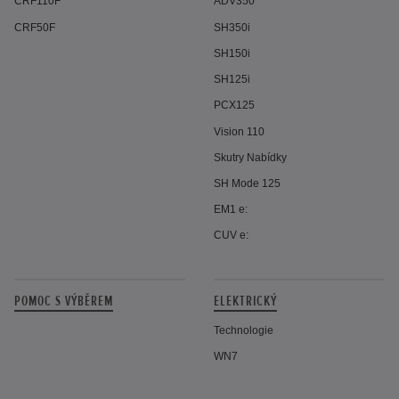
CRF110F
ADV350
CRF50F
SH350i
SH150i
SH125i
PCX125
Vision 110
Skutry Nabídky
SH Mode 125
EM1 e:
CUV e:
POMOC S VÝBĚREM
ELEKTRICKÝ
Technologie
WN7