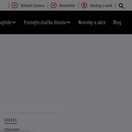
Vyhledat dealera
Newsletter
Katalog a ceník
ajitele
Poznejte značku Honda
Novinky a akce
Blog
STREET
CB1000F