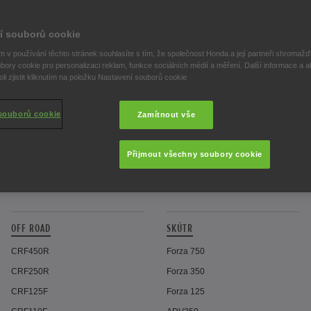
GL1800 Gold Wing
CRF1100L Africa Twin Adventure
Sports
í souborů cookie
GL1800 Gold Wing Tour
XL750 Transalp
 v používání těchto stránek souhlasíte s tím, že společnost Honda a její partneři shromažďu
bory cookie pro personalizaci reklam, funkce sociálních médií a měření. Další informace a a
X-ADV
i zjistit kliknutím na položku Nastavení souborů cookie
NC750X
CB500X
souborů cookie
Zamítnout vše
CRF300 Rally
CRF300L
Přijmout všechny soubory cookie
NX500
OFF ROAD
SKÚTR
CRF450R
Forza 750
CRF250R
Forza 350
CRF125F
Forza 125