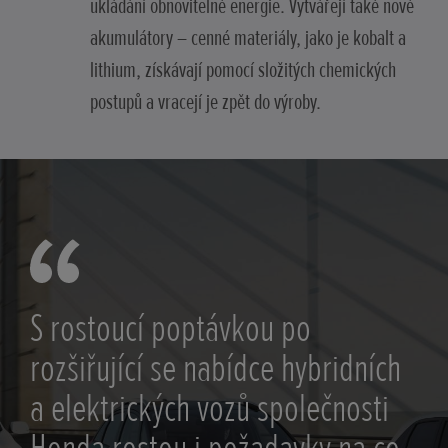
ukládání obnovitelné energie. Vytvářejí také nové
akumulátory – cenné materiály, jako je kobalt a
lithium, získávají pomocí složitých chemických
postupů a vracejí je zpět do výroby.
S rostoucí poptávkou po
rozšiřující se nabídce hybridních
a elektrických vozů společnosti