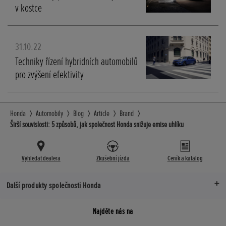
v kostce
31.10.22
Techniky řízení hybridních automobilů
pro zvýšení efektivity
Honda
Automobily
Blog
Article
Brand
Širší souvislosti: 5 způsobů, jak společnost Honda snižuje emise uhlíku
Vyhledat dealera
Zkušební jízda
Ceník a katalog
Další produkty společnosti Honda
Najděte nás na