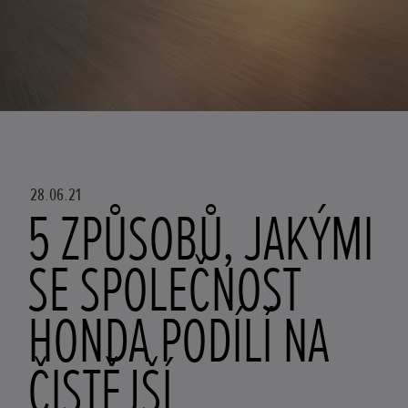
28.06.21
5 ZPŮSOBŮ, JAKÝMI
SE SPOLEČNOST
HONDA PODÍLÍ NA
ČISTĚJŠÍ