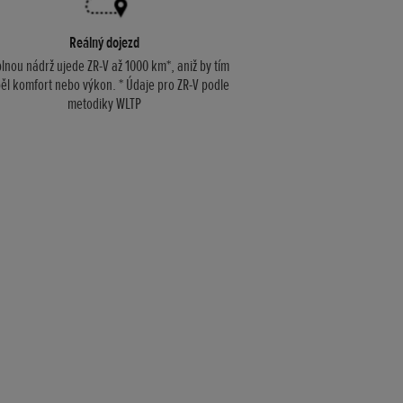
Reálný dojezd
lnou nádrž ujede ZR-V až 1000 km*, aniž by tím
pěl komfort nebo výkon. * Údaje pro ZR-V podle
metodiky WLTP