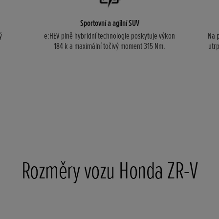
Sportovní a agilní SUV
ý
e:HEV plně hybridní technologie poskytuje výkon
Na p
184 k a maximální točivý moment 315 Nm.
utr
Rozměry vozu Honda ZR-V