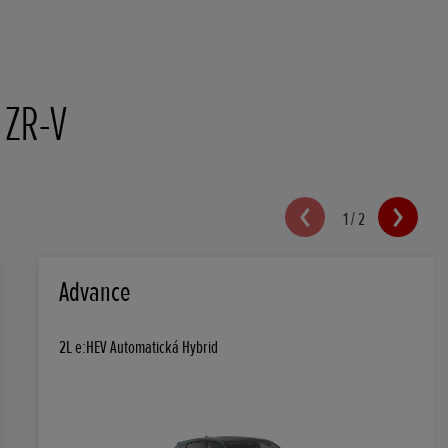
 ZR-V
1
/
2
Advance
2L e:HEV Automatická Hybrid