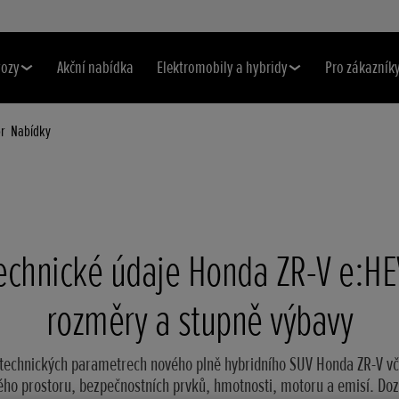
vozy
Akční nabídka
Elektromobily a hybridy
Pro zákazník
or
Nabídky
echnické údaje Honda ZR-V e:HE
rozměry a stupně výbavy
o technických parametrech nového plně hybridního SUV Honda ZR-V vče
ho prostoru, bezpečnostních prvků, hmotnosti, motoru a emisí. Doz