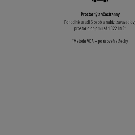
Prostorný a všestranný
Pohodlně usadí 5 osob a nabízí zavazadlov
prostor o objemu až 1 322 litrů*
*Metoda VDA – po úroveň střechy