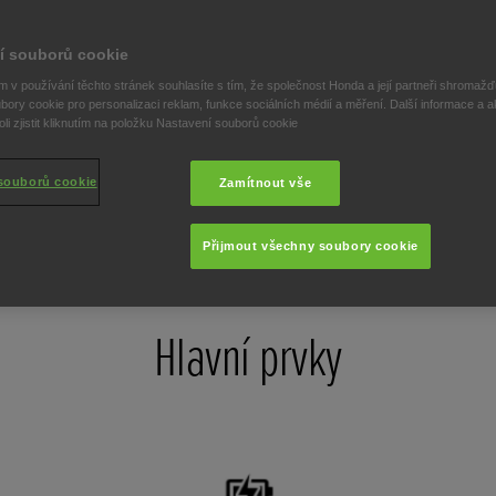
obnosti o výbavě a materiálech v interiéru a o multimediálních funk
ZOBRAZIT KOMPLETNÍ TECHNICKÉ ÚDAJE
í souborů cookie
 v používání těchto stránek souhlasíte s tím, že společnost Honda a její partneři shromažďu
bory cookie pro personalizaci reklam, funkce sociálních médií a měření. Další informace a a
i zjistit kliknutím na položku Nastavení souborů cookie
souborů cookie
Zamítnout vše
Rozměry
Přijmout všechny soubory cookie
Hlavní prvky