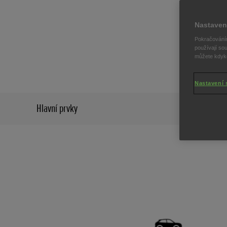
podr
Nastaven
Pokračováním
používají sou
můžete kdykol
Nastavení 
Hlavní prvky