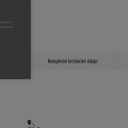
cích.
jí data a
ktualizace
Kompletní technické údaje