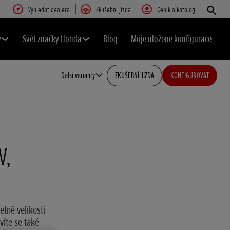
Vyhledat dealera
Zkušební jízda
Ceník a katalog
y
Svět značky Honda
Blog
Moje uložené konfigurace
Další varianty
ZKUŠEBNÍ JÍZDA
KONFIGUROVAT
V,
tně velikosti
víte se také