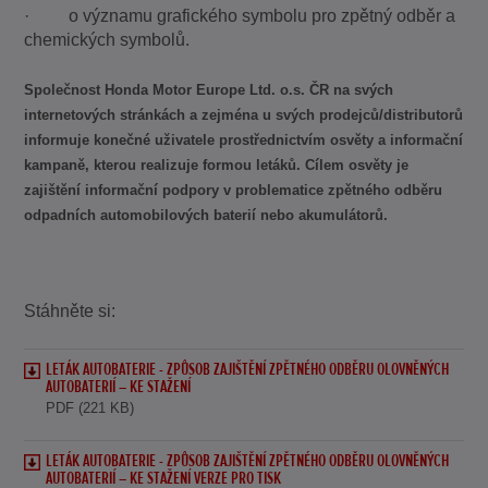
· o významu grafického symbolu pro zpětný odběr a
chemických symbolů.
Společnost Honda Motor Europe Ltd. o.s. ČR na svých
internetových stránkách a zejména u svých prodejců/distributorů
informuje konečné uživatele prostřednictvím osvěty a informační
kampaně, kterou realizuje formou letáků. Cílem osvěty je
zajištění informační podpory v problematice zpětného odběru
odpadních automobilových baterií nebo akumulátorů.
Stáhněte si:
LETÁK AUTOBATERIE - ZPŮSOB ZAJIŠTĚNÍ ZPĚTNÉHO ODBĚRU OLOVNĚNÝCH
AUTOBATERIÍ – KE STAŽENÍ
PDF (221 KB)
LETÁK AUTOBATERIE - ZPŮSOB ZAJIŠTĚNÍ ZPĚTNÉHO ODBĚRU OLOVNĚNÝCH
AUTOBATERIÍ – KE STAŽENÍ VERZE PRO TISK