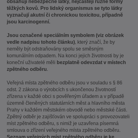
obsahují nebezpečné látky, nejčastěji různé formy
těžkých kovů. Pro lidský organismus se tyto látky
vyznačují akutní či chronickou toxicitou, případně
jsou karcinogenní.
Jsou označené speciálním symbolem (viz obrázek
vedle nadpisu tohoto článku)
, který značí, že by
neměly být odstraňovány spolu se směsným
komunálním odpadem. Na konci jejich životnosti by je
koneční uživatelé měli
bezplatně odevzdat v místech
zpětného odběru
.
Veřejná místa zpětného odběru jsou v souladu s § 86
odst. 2 zákona o výrobcích s ukončenou životností
zřízena v každé obci s pověřeným úřadem a v případě
územně členěných statutárních měst a hlavního města
Prahy v každém městském obvodě nebo městské části.
Zpětný odběr je zajišťován ve spolupráci s provozovateli
míst zpětného odběru, s nimiž je uzavřena písemná
smlouva o zřízení veřejného místa zpětného odběru.
Seznam veřejných míst zpětného odběru je ke