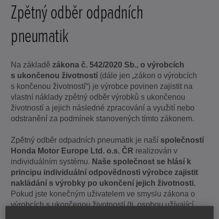
Zpětný odběr odpadních
pneumatik
Na základě
zákona č. 542/2020 Sb., o výrobcích
s ukončenou životností
(dále jen „zákon o výrobcích
s končenou životností“) je výrobce povinen zajistit na
vlastní náklady zpětný odběr výrobků s ukončenou
životností a jejich následné zpracování a využití nebo
odstranění za podmínek stanovených tímto zákonem.
Zpětný odběr odpadních pneumatik je naší
společností
Honda Motor Europe Ltd. o.s. ČR
realizován v
individuálním systému.
Naše společnost se hlásí k
principu individuální odpovědnosti výrobce zajistit
nakládání s výrobky po ukončení jejich životnosti.
Pokud jste konečným uživatelem ve smyslu zákona o
výrobcích s ukončenou životností (tj. osobou užívající
vybraný výrobek, než se stal odpadem), můžete
použité