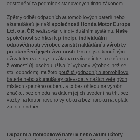
odstranění za podmínek stanovených tímto zákonem.
Zpětný odběr odpadních automobilových baterií nebo
akumulátorů je naší
společností Honda Motor Europe
Ltd. o.s. ČR
realizován v individuálním systému.
Naše
společnost se hlásí k principu individuální
odpovědnosti výrobce zajistit nakládání s výrobky
po ukončení jejich životnosti.
Pokud jste konečným
uživatelem ve smyslu zákona o výrobcích s ukončenou
životností (tj. osobou užívající vybraný výrobek, než se
stal odpadem), můžete
použité (odpadní) automobilové
baterie nebo akumulátory odevzdat v našich veřejných
místech zpětného odběru, a to bez ohledu na výrobní
značku, bez ohledu na datum jejich uvedení na trh, bez
vazby na koupi nového výrobku a bez nároku na úplatu
za tento odběr
Odpadní automobilové baterie nebo akumulátory