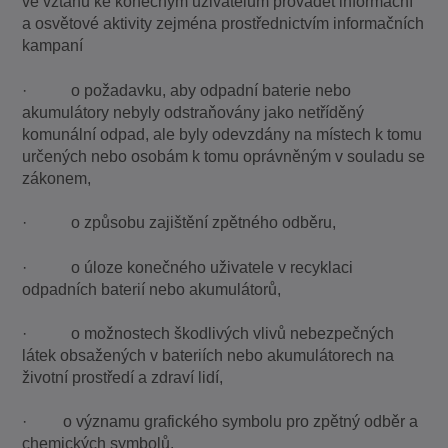
ve vztahu ke konečným uživatelům provádět informační
a osvětové aktivity zejména prostřednictvím informačních
kampaní
· o požadavku, aby odpadní baterie nebo
akumulátory nebyly odstraňovány jako netříděný
komunální odpad, ale byly odevzdány na místech k tomu
určených nebo osobám k tomu oprávněným v souladu se
zákonem,
· o způsobu zajištění zpětného odběru,
· o úloze konečného uživatele v recyklaci
odpadních baterií nebo akumulátorů,
· o možnostech škodlivých vlivů nebezpečných
látek obsažených v bateriích nebo akumulátorech na
životní prostředí a zdraví lidí,
· o významu grafického symbolu pro zpětný odběr a
chemických symbolů.