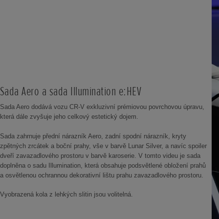
Sada Aero a sada Illumination e:HEV
Sada Aero dodává vozu CR-V exkluzivní prémiovou povrchovou úpravu,
která dále zvyšuje jeho celkový estetický dojem.
Sada zahrnuje přední nárazník Aero, zadní spodní nárazník, kryty
zpětných zrcátek a boční prahy, vše v barvě Lunar Silver, a navíc spoiler
dveří zavazadlového prostoru v barvě karoserie. V tomto videu je sada
doplněna o sadu Illumination, která obsahuje podsvětlené obložení prahů
a osvětlenou ochrannou dekorativní lištu prahu zavazadlového prostoru.
Vyobrazená kola z lehkých slitin jsou volitelná.