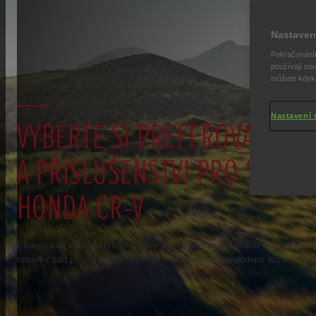
Nastaven
Pokračováním
používají sou
můžete kdykol
Nastavení 
VYBERTE SI PREFEROVANÉ SA
A PŘÍSLUŠENSTVÍ PRO SVŮJ 
HONDA CR-V
Přidejte své vlastní stylové detaily a více ochrany či praktičnosti. Vyberte
nabídky sad příslušenství nebo kol z lehkých slitin a dodejte vozu svůj os