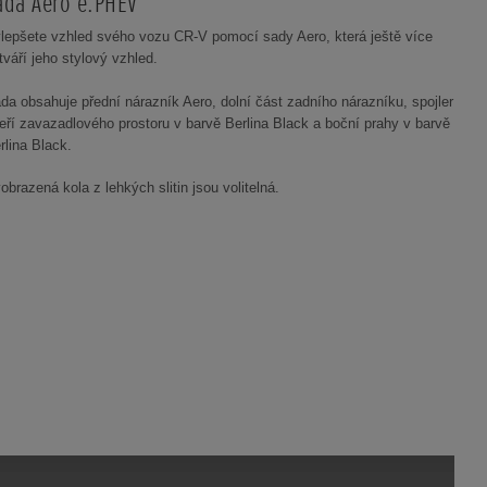
ada Aero e:PHEV
lepšete vzhled svého vozu CR-V pomocí sady Aero, která ještě více
tváří jeho stylový vzhled.
da obsahuje přední nárazník Aero, dolní část zadního nárazníku, spojler
eří zavazadlového prostoru v barvě Berlina Black a boční prahy v barvě
rlina Black.
obrazená kola z lehkých slitin jsou volitelná.