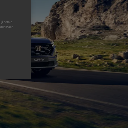
jí data a
ktualizace