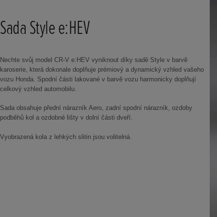
Sada Style e:HEV
Nechte svůj model CR-V e:HEV vyniknout díky sadě Style v barvě
karoserie, která dokonale doplňuje prémiový a dynamický vzhled vašeho
vozu Honda. Spodní části lakované v barvě vozu harmonicky doplňují
celkový vzhled automobilu.
Sada obsahuje přední nárazník Aero, zadní spodní nárazník, ozdoby
podběhů kol a ozdobné lišty v dolní části dveří.
Vyobrazená kola z lehkých slitin jsou volitelná.