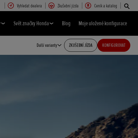
Vyhledat dealera
Zkušební jízda
Ceník a katalog
y
Svět značky Honda
Blog
Moje uložené konfigurace
Další varianty
ZKUŠEBNÍ JÍZDA
KONFIGUROVAT