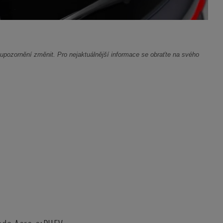
pozornění změnit. Pro nejaktuálnější informace se obraťte na svého