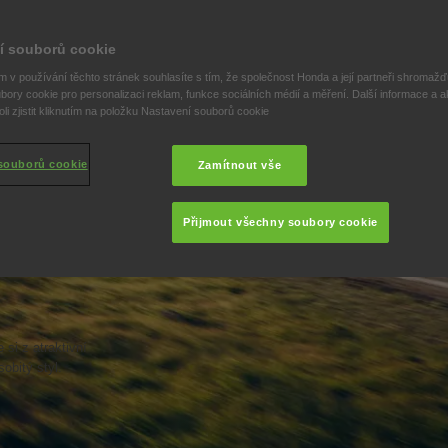
í souborů cookie
 v používání těchto stránek souhlasíte s tím, že společnost Honda a její partneři shromažďu
bory cookie pro personalizaci reklam, funkce sociálních médií a měření. Další informace a a
i zjistit kliknutím na položku Nastavení souborů cookie
souborů cookie
Zamítnout vše
DY
VŮZ
Přijmout všechny soubory cookie
 si z atraktivní
obitý styl.