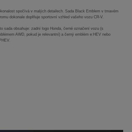
konalost spočívá v malých detailech. Sada Black Emblem v tmavém
romu dokonale doplňuje sportovní vzhled vašeho vozu CR-V.
to sada obsahuje: zadní logo Honda, černé označení vozu (s
blémem AWD, pokud je relevantní) a černý emblém e:HEV nebo
PHEV.