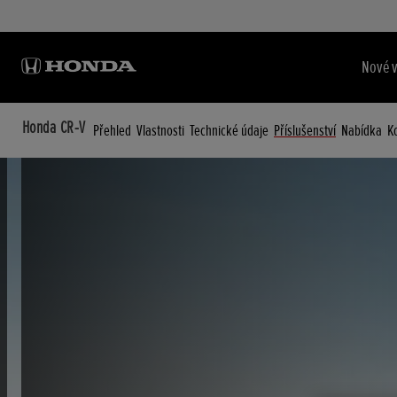
Nové 
Honda CR-V
Přehled
Vlastnosti
Technické údaje
Příslušenství
Nabídka
K