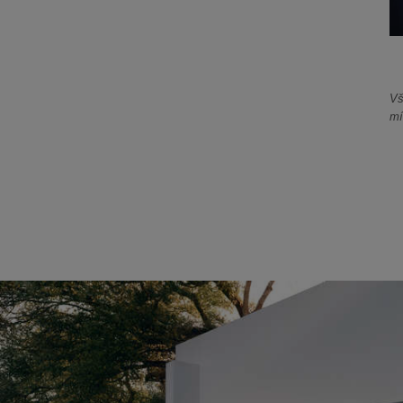
Vš
mí