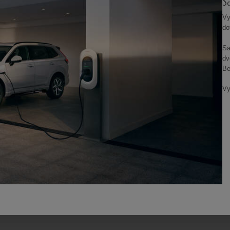
S
Vy
do
Sa
dv
Be
Vy