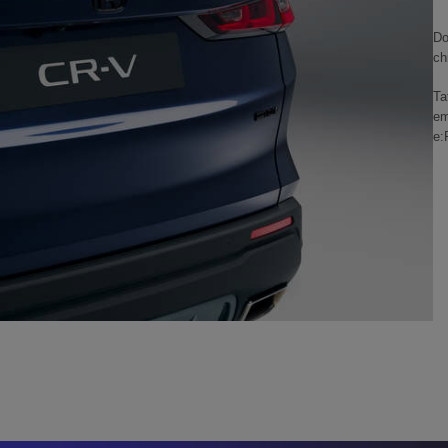
Do
ch
Ta
em
e: