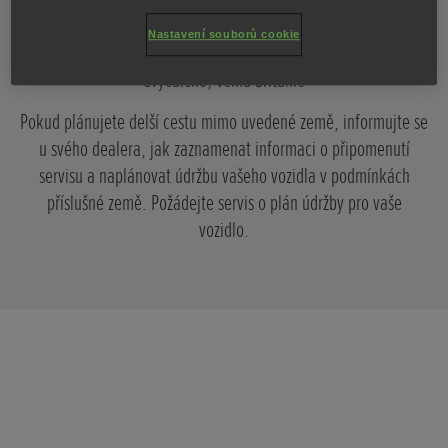
Německo, Nizozemsko, Norsko, Polsko, Portugalsko,
Nastavení souborů cookie
Rakousko, Řecko, Slovensko, Slovinsko, Španělsko, Švédsko,
Švýcarsko, Velká Británie
Pokud plánujete delší cestu mimo uvedené země, informujte se
u svého dealera, jak zaznamenat informaci o připomenutí
servisu a naplánovat údržbu vašeho vozidla v podmínkách
příslušné země. Požádejte servis o plán údržby pro vaše
vozidlo.