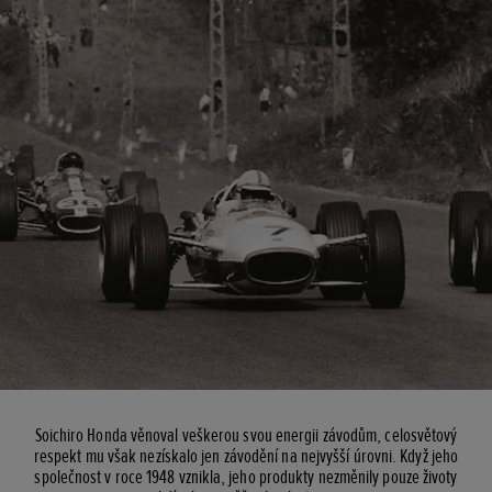
Soichiro Honda věnoval veškerou svou energii závodům, celosvětový
respekt mu však nezískalo jen závodění na nejvyšší úrovni. Když jeho
společnost v roce 1948 vznikla, jeho produkty nezměnily pouze životy