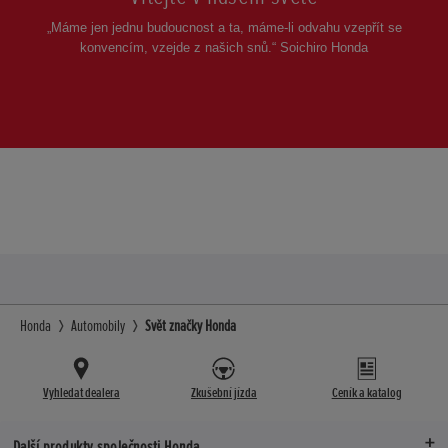
„Máme jen jednu budoucnost a ta, máme-li odvahu vzepřít se
konvencím, vzejde z našich snů.“ Soichiro Honda
Honda
Automobily
Svět značky Honda
Vyhledat dealera
Zkušební jízda
Ceník a katalog
Další produkty společnosti Honda