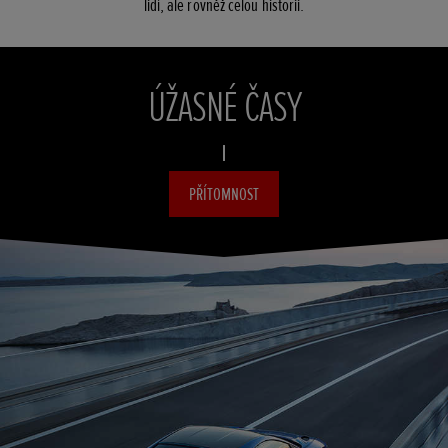
lidí, ale rovněž celou historii.
ÚŽASNÉ ČASY
PŘÍTOMNOST