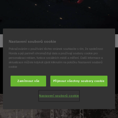
Nastavení souborů cookie
Pokračováním v používání těchto stránek souhlasíte s tím, že společnost
Honda a její partneři shromažďují data a používají soubory cookie pro
POHLED DO MINULOSTI
personalizaci reklam, funkce sociálních médií a měření. Další informace a
aktualizace můžete kdykoli zjistit kliknutím na položku Nastavení souborů
cookie
MINULOST
Zamítnout vše
Přijmout všechny soubory cookie
Nastavení souborů cookie