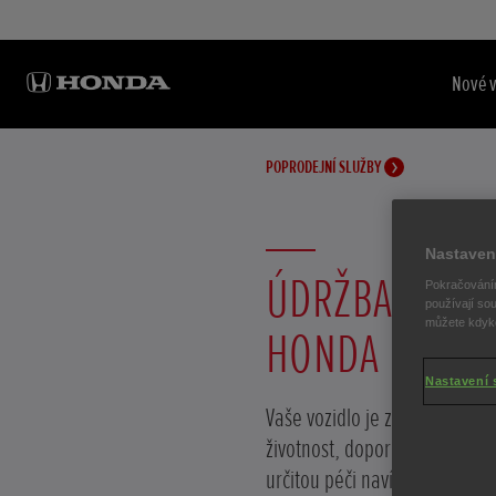
Nové 
POPRODEJNÍ SLUŽBY
Nastaven
ÚDRŽBA VAŠE
Pokračováním
používají sou
můžete kdykol
HONDA
Nastavení 
Vaše vozidlo je zkonstruován
životnost, doporučujeme mu a
určitou péči navíc.