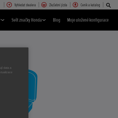
Vyhledat dealera
Zkušební jízda
Ceník a katalog
y
Svět značky Honda
Blog
Moje uložené konfigurace
jí data a
ktualizace