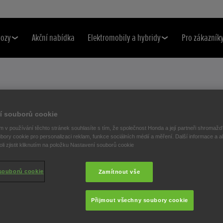
vozy
Akční nabídka
Elektromobily a hybridy
Pro zákazník
í souborů cookie
HO VOZU
 v používání těchto stránek souhlasíte s tím, že společnost Honda a její partneři shromažďu
bory cookie pro personalizaci reklam, funkce sociálních médií a měření. Další informace a a
i zjistit kliknutím na položku Nastavení souborů cookie
souborů cookie
Zamítnout vše
o s ohledem na dlouhou
le průběžně zajišťovat
Přijmout všechny soubory cookie