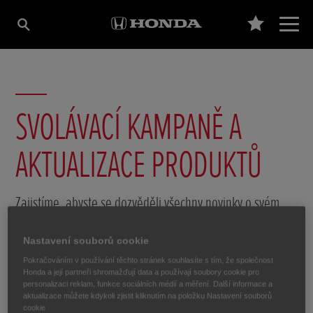
SVOLÁVACÍ KAMPANĚ A
AKTUALIZACE PRODUKTŮ
Zajistíme, abyste se dozvěděli všechny novinky o svém
automobilu Honda.
Nastavení souborů cookie
Pokračováním v používání těchto stránek souhlasíte s tím, že společnost
Honda a její partneři shromažďují data a používají soubory cookie pro
personalizaci reklam, funkce sociálních médií a měření. Další informace a
aktualizace můžete kdykoli zjistit kliknutím na položku Nastavení souborů
Kromě řešení potenciálního ohrožení bezpečnosti
cookie