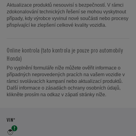
Aktualizace produktů nesouvisí s bezpečností. V rámci
zdokonalování technických řešení se mohou vyskytnout
případy, kdy výrobce vyvinul nové součásti nebo procesy
přispívající ke zlepšení celkové kvality vozidla.
Online kontrola (tato kontrola je pouze pro automobily
Honda)
Po vyplnění formuláře níže můžete ověřit informace o
případných neprovedených pracích na vašem vozidle v
rámci svolávacích kampaní nebo aktualizací produktů.
Další informace o zásadách ochrany osobních údajů,
klikněte prosím na odkaz v zápatí stránky níže.
POVINNÉ
VIN*
Unikátní
číslo