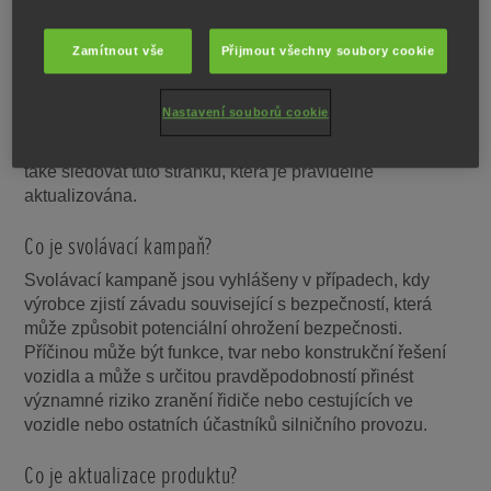
přispívají svolávací kampaně a aktualizace produktů také
ke zlepšení dlouhodobé kvality našich produktů a vašich
zkušeností s vlastnictvím produktu značky Honda. Proto
Zamítnout vše
Přijmout všechny soubory cookie
důrazně doporučujeme, abyste si nechali provést
příslušné práce. Chcete-li si ověřit případné
Nastavení souborů cookie
neprovedené práce v rámci svolávacích kampaní,
doporučujeme vám obrátit se na svého dealera Honda a
také sledovat tuto stránku, která je pravidelně
aktualizována.
Co je svolávací kampaň?
Svolávací kampaně jsou vyhlášeny v případech, kdy
výrobce zjistí závadu související s bezpečností, která
může způsobit potenciální ohrožení bezpečnosti.
Příčinou může být funkce, tvar nebo konstrukční řešení
vozidla a může s určitou pravděpodobností přinést
významné riziko zranění řidiče nebo cestujících ve
vozidle nebo ostatních účastníků silničního provozu.
Co je aktualizace produktu?