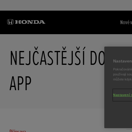
Nové 
NEJČASTĚJŠÍ DOTAZ
Nastaven
Pokračováním
APP
používají sou
můžete kdykol
Nastavení 