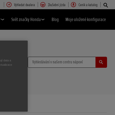
Vyhledat dealera
Zkušební jízda
Ceník a katalog
y
Svět značky Honda
Blog
Moje uložené konfigurace
A+
jí data a
ktualizace