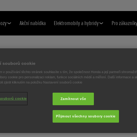
vozy
Akční nabídka
Elektromobily a hybridy
Pro zákazník
Y K APLIKACI MY HOND
í souborů cookie
 v používání těchto stránek souhlasíte s tím, že společnost Honda a její partneři shromažďu
bory cookie pro personalizaci reklam, funkce sociálních médií a měření. Další informace a a
i zjistit kliknutím na položku Nastavení souborů cookie
souborů cookie
Zamítnout vše
Přijmout všechny soubory cookie