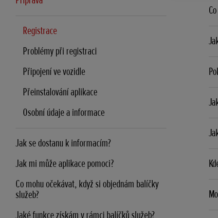
Příprava
Co
Registrace
Jak
Problémy při registraci
Připojení ve vozidle
Pok
Přeinstalování aplikace
Jak
Osobní údaje a informace
Ja
Jak se dostanu k informacím?
Jak mi může aplikace pomoci?
Kde
Co mohu očekávat, když si objednám balíčky
Moh
služeb?
Jaké funkce získám v rámci balíčků služeb?