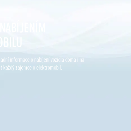
NABÍJENÍM
OBILU
ladní informace o nabíjení vozidla doma i na
át každý zájemce o elektromobil.