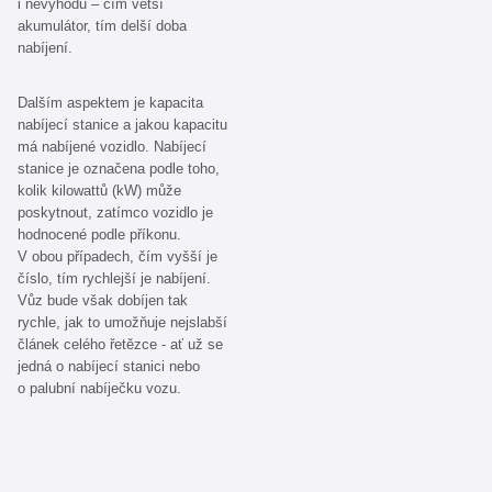
i nevýhodu – čím větší
akumulátor, tím delší doba
nabíjení.
Dalším aspektem je kapacita
nabíjecí stanice a jakou kapacitu
má nabíjené vozidlo. Nabíjecí
stanice je označena podle toho,
kolik kilowattů (kW) může
poskytnout, zatímco vozidlo je
hodnocené podle příkonu.
V obou případech, čím vyšší je
číslo, tím rychlejší je nabíjení.
Vůz bude však dobíjen tak
rychle, jak to umožňuje nejslabší
článek celého řetězce - ať už se
jedná o nabíjecí stanici nebo
o palubní nabíječku vozu.