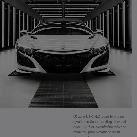
Úžasné NSX. Náš superhybrid se
systémem Super handling all-wheel-
drive. Využívá okamžitého točivého
momentu produkovaného třemi