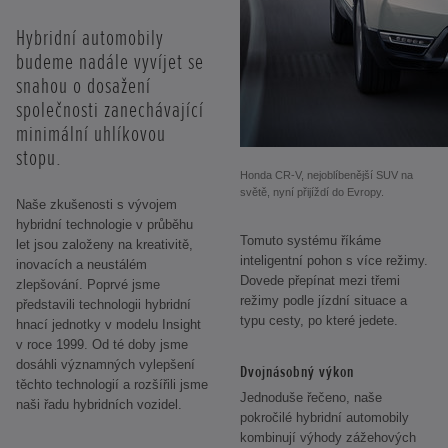
Hybridní automobily
budeme nadále vyvíjet se
snahou o dosažení
společnosti zanechávající
minimální uhlíkovou
stopu.
Honda CR-V, nejoblíbenější SUV na
světě, nyní přijíždí do Evropy.
Naše zkušenosti s vývojem
hybridní technologie v průběhu
Tomuto systému říkáme
let jsou založeny na kreativitě,
inteligentní pohon s více režimy.
inovacích a neustálém
Dovede přepínat mezi třemi
zlepšování. Poprvé jsme
režimy podle jízdní situace a
představili technologii hybridní
typu cesty, po které jedete.
hnací jednotky v modelu Insight
v roce 1999. Od té doby jsme
dosáhli významných vylepšení
Dvojnásobný výkon
těchto technologií a rozšířili jsme
Jednoduše řečeno, naše
naši řadu hybridních vozidel.
pokročilé hybridní automobily
kombinují výhody zážehových