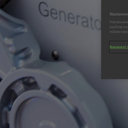
Nastaven
Pokračováním
používají sou
můžete kdykol
Nastavení 