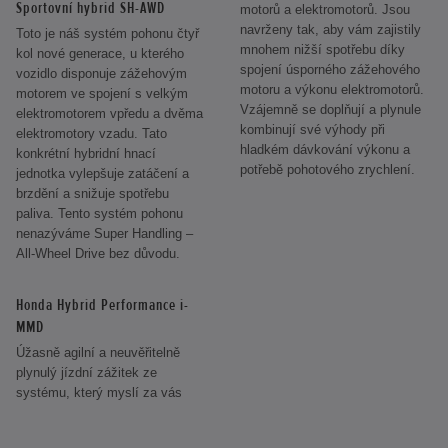
Sportovní hybrid SH-AWD
motorů a elektromotorů. Jsou
navrženy tak, aby vám zajistily
Toto je náš systém pohonu čtyř
mnohem nižší spotřebu díky
kol nové generace, u kterého
spojení úsporného zážehového
vozidlo disponuje zážehovým
motoru a výkonu elektromotorů.
motorem ve spojení s velkým
Vzájemně se doplňují a plynule
elektromotorem vpředu a dvěma
kombinují své výhody při
elektromotory vzadu. Tato
hladkém dávkování výkonu a
konkrétní hybridní hnací
potřebě pohotového zrychlení.
jednotka vylepšuje zatáčení a
brzdění a snižuje spotřebu
paliva. Tento systém pohonu
nenazýváme Super Handling –
All-Wheel Drive bez důvodu.
Honda Hybrid Performance i-
MMD
Úžasně agilní a neuvěřitelně
plynulý jízdní zážitek ze
systému, který myslí za vás