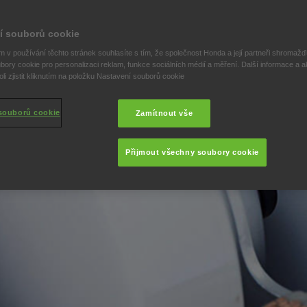
í souborů cookie
 v používání těchto stránek souhlasíte s tím, že společnost Honda a její partneři shromažďu
bory cookie pro personalizaci reklam, funkce sociálních médií a měření. Další informace a a
i zjistit kliknutím na položku Nastavení souborů cookie
souborů cookie
Zamítnout vše
Přijmout všechny soubory cookie