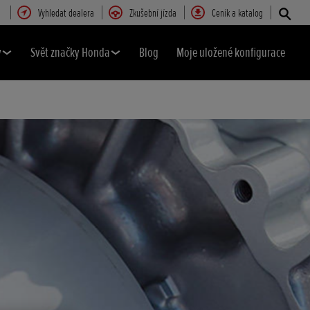
Vyhledat dealera
Zkušební jízda
Ceník a katalog
y
Svět značky Honda
Blog
Moje uložené konfigurace