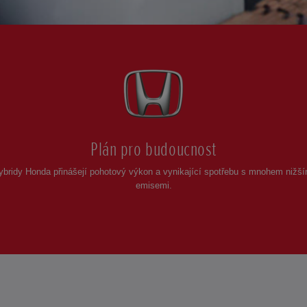
Plán pro budoucnost
ybridy Honda přinášejí pohotový výkon a vynikající spotřebu s mnohem nižší
emisemi.