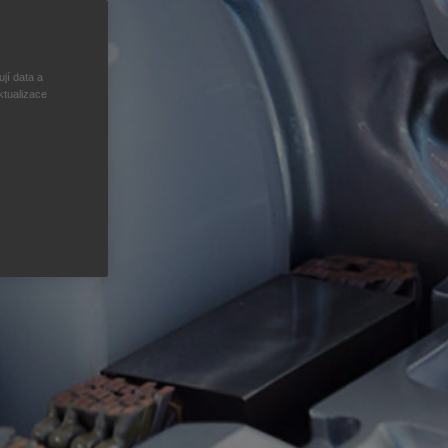
jí data a
ktualizace