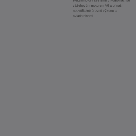
elektromotory systému v kombinaci se
zážehovým motorem V6 a přináší
neuvěřitelné úrovně výkonu a
ovladatelnosti.