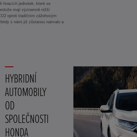
h hnacích jednotek, které se
 protože mají významně nižší
 CO2 oproti tradičním zážehovým
ridy s námi již zůstanou natrvalo a
HYBRIDNÍ
AUTOMOBILY
OD
SPOLEČNOSTI
HONDA