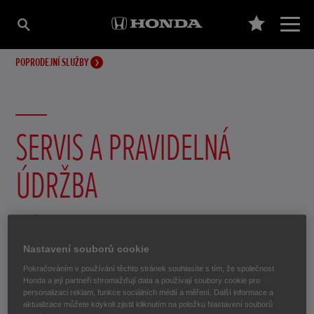
POPRODEJNÍ SLUŽBY
SERVIS A PRAVIDELNÁ
ÚDRŽBA
Nastavení souborů cookie
Pokračováním v používání těchto stránek souhlasíte s tím, že společnost
Honda a její partneři shromažďují data a používají soubory cookie pro
Pravidelná údržba
personalizaci reklam, funkce sociálních médií a měření. Další informace a
aktualizace můžete kdykoli zjistit kliknutím na položku Nastavení souborů