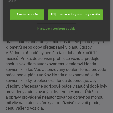
cookie
Pravidelná údržba je nezbytná pro zachování dlouhé
životnosti a spolehlivosti Vašeho vozidla Honda.
Zamítnout vše
Přijmout všechny soubory cookie
Pravidelnou údržbou vozidla můžete docílit i snížení
celkových nákladů na servis a opravy vozidla. Proto
Nastavení souborů cookie
zajistěte, aby vozidlo bylo přistaveno k autorizovanému
dealerovi Honda k provedení předepsaných servisních
prací podle standardů, jakmile dosáhnete počtu ujetých
kilometrů nebo doby předepsané v plánu údržby.
V žádném případě by neměla tato doba překročit 12
měsíců. Při každé servisní prohlídce vozidla předejte
spolu s vozidlem autorizovanému dealerovi Honda
servisní knížku. Váš autorizovaný dealer Honda provede
práce podle plánu údržby Honda a zaznamená je do
servisní knížky. Společnost Honda doporučuje, aby
všechny předepsané údržbové práce v záruční době byly
provedeny autorizovaným dealerem Honda. Údržba
a opravy prováděné neautorizovanou opravnou mohou
mít vliv na platnost záruky a nepříznivě ovlivnit prodejní
cenu Vašeho vozidla.