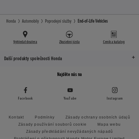
Honda
Automobily
Poprodejní služby
End-of-Life Vehicles
Vyhledat dealera
Zkušební jízda
Ceník a katalog
Další produkty společnosti Honda
Najděte nás na
Facebook
YouTube
Instagram
Kontakt
Podmínky
Zásady ochrany osobních údajů
Zásady používání souborů cookie
Mapa webu
Zásady předkládání nevyžádaných nápadů
Prohlášení o přístupnosti Honda Motor Europe Limited