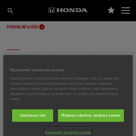
POPRODEJNÍ SLUŽBY
ROZŠÍŘENÁ ODPOVĚDNOST
Nastavení souborů cookie
VÝROBCE
Pokračováním v používání těchto stránek souhlasíte s tím, že společnost
Honda a její partneři shromažďují data a používají soubory cookie pro
personalizaci reklam, funkce sociálních médií a měření. Další informace a
aktualizace můžete kdykoli zjistit kliknutím na položku Nastavení souborů
Společnost Honda je již mnoho let v čele ekologického
cookie
povědomí a svou odpovědnost jako globální výrobce
vozidel bere velmi vážně. Společnost Honda neustále
Zamítnout vše
Přijmout všechny soubory cookie
zlepšuje ekologické vlastnosti svých výrobků.
Nastavení souborů cookie