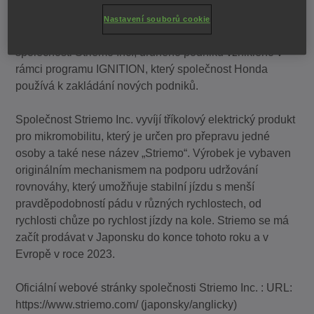
TOKYO, Japonsko, 13. června, 2022 – společnost
Nastavení souborů cookie
Honda Motor Co., Ltd. dnes oznámila vytvoření
společnosti Striemo Inc., druhého podniku vzniklého v
rámci programu IGNITION, který společnost Honda
používá k zakládání nových podniků.
Společnost Striemo Inc. vyvíjí tříkolový elektrický produkt
pro mikromobilitu, který je určen pro přepravu jedné
osoby a také nese název „Striemo“. Výrobek je vybaven
originálním mechanismem na podporu udržování
rovnováhy, který umožňuje
stabilní jízdu s menší
pravděpodobností pádu v různých rychlostech, od
rychlosti chůze po rychlost jízdy na kole. Striemo se má
začít prodávat v Japonsku do konce tohoto roku a v
Evropě v roce 2023.
Oficiální webové stránky společnosti Striemo Inc. : URL:
https://www.striemo.com/ (japonsky/anglicky)