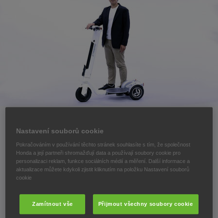
Nastavení souborů cookie
Pokračováním v používání těchto stránek souhlasíte s tím, že společnost
Společnost Striemo představí nový
Honda a její partneři shromažďují data a používají soubory cookie pro
personalizaci reklam, funkce sociálních médií a měření. Další informace a
aktualizace můžete kdykoli zjistit kliknutím na položku Nastavení souborů
cenově dostupný elektrický produkt
cookie
pro mikromobilitu.
Zamítnout vše
Přijmout všechny soubory cookie