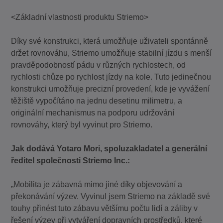
<Základní vlastnosti produktu Striemo>
Díky své konstrukci, která umožňuje uživateli spontánně
držet rovnováhu, Striemo umožňuje stabilní jízdu s menší
pravděpodobností pádu v různých rychlostech, od
rychlosti chůze po rychlost jízdy na kole. Tuto jedinečnou
konstrukci umožňuje precizní provedení, kde je vyvážení
těžiště vypočítáno na jednu desetinu milimetru, a
originální mechanismus na podporu udržování
rovnováhy, který byl vyvinut pro Striemo.
Jak dodává Yotaro Mori, spoluzakladatel a generální
ředitel společnosti Striemo Inc.:
„Mobilita je zábavná mimo jiné díky objevování a
překonávání výzev. Vyvinul jsem Striemo na základě své
touhy přinést tuto zábavu většímu počtu lidí a záliby v
řešení výzev při vytváření dopravních prostředků, které