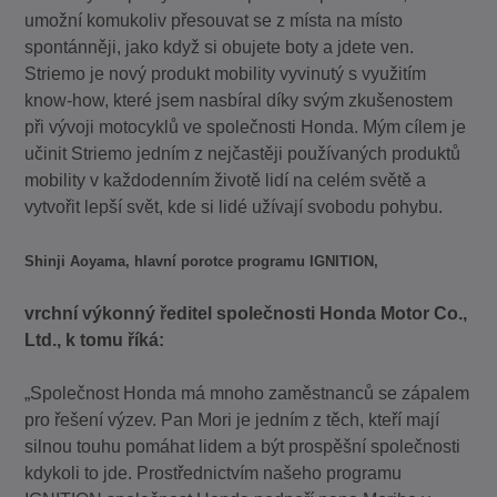
umožní komukoliv přesouvat se z místa na místo
spontánněji, jako když si obujete boty a jdete ven.
Striemo je nový produkt mobility vyvinutý s využitím
know-how, které jsem nasbíral díky svým zkušenostem
při vývoji motocyklů ve společnosti Honda. Mým cílem je
učinit Striemo jedním z nejčastěji používaných produktů
mobility v každodenním životě lidí na celém světě a
vytvořit lepší svět, kde si lidé užívají svobodu pohybu.
Shinji Aoyama, hlavní porotce programu IGNITION,
vrchní výkonný ředitel společnosti Honda Motor Co.,
Ltd., k tomu říká:
„Společnost Honda má mnoho zaměstnanců se zápalem
pro řešení výzev. Pan Mori je jedním z těch, kteří mají
silnou touhu pomáhat lidem a být prospěšní společnosti
kdykoli to jde. Prostřednictvím našeho programu