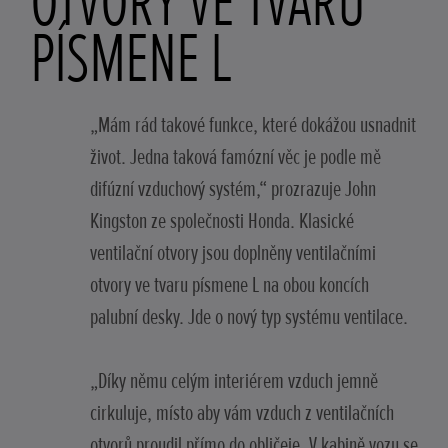
OTVORY VE TVARU
PÍSMENE L
„Mám rád takové funkce, které dokážou usnadnit
život. Jedna taková famózní věc je podle mě
difúzní vzduchový systém,“ prozrazuje John
Kingston ze společnosti Honda. Klasické
ventilační otvory jsou doplněny ventilačními
otvory ve tvaru písmene L na obou koncích
palubní desky. Jde o nový typ systému ventilace.
„Díky němu celým interiérem vzduch jemně
cirkuluje, místo aby vám vzduch z ventilačních
otvorů proudil přímo do obličeje. V kabině vozu se