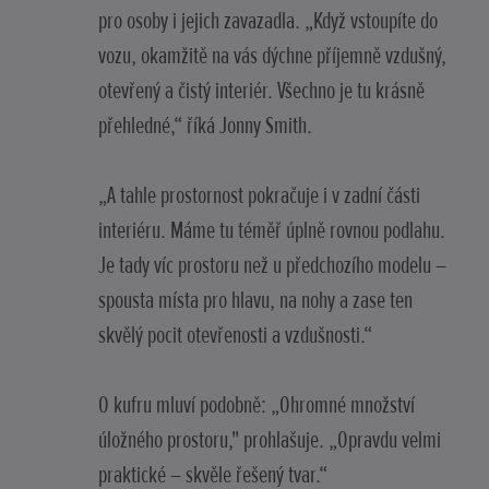
pro osoby i jejich zavazadla. „Když vstoupíte do
vozu, okamžitě na vás dýchne příjemně vzdušný,
otevřený a čistý interiér. Všechno je tu krásně
přehledné,“ říká Jonny Smith.
„A tahle prostornost pokračuje i v zadní části
interiéru. Máme tu téměř úplně rovnou podlahu.
Je tady víc prostoru než u předchozího modelu –
spousta místa pro hlavu, na nohy a zase ten
skvělý pocit otevřenosti a vzdušnosti.“
O kufru mluví podobně: „Ohromné množství
úložného prostoru," prohlašuje. „Opravdu velmi
praktické – skvěle řešený tvar.“