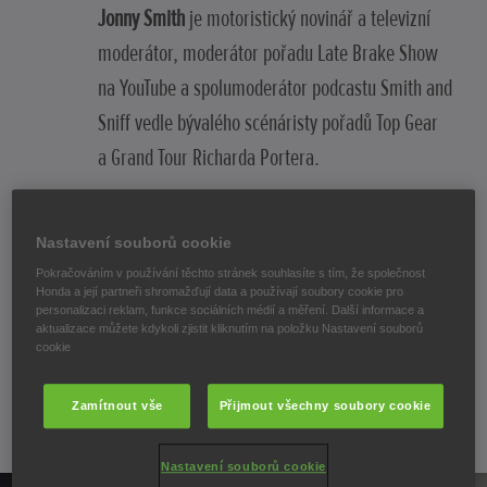
Jonny Smith
je motoristický novinář a televizní
moderátor, moderátor pořadu Late Brake Show
na YouTube a spolumoderátor podcastu Smith and
Sniff vedle bývalého scénáristy pořadů Top Gear
a Grand Tour Richarda Portera.
Pojďme zjistit, jaké jsou jejich nejoblíbenější
Nastavení souborů cookie
funkce zbrusu nového modelu HR-V.
Pokračováním v používání těchto stránek souhlasíte s tím, že společnost
Honda a její partneři shromažďují data a používají soubory cookie pro
personalizaci reklam, funkce sociálních médií a měření. Další informace a
ZPĚT
aktualizace můžete kdykoli zjistit kliknutím na položku Nastavení souborů
cookie
Zamítnout vše
Přijmout všechny soubory cookie
Nastavení souborů cookie