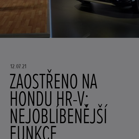
12.07.21
ZAOSTŘENO NA
HONDU HR-V:
NEJOBLÍBENĚJŠÍ
FUNKCE