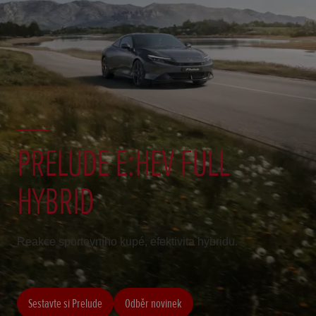
PRELUDE E:HEV FULL
HYBRID
Reakce sportovního kupé, efektivita hybridu.
Sestavte si Prelude
Odběr novinek