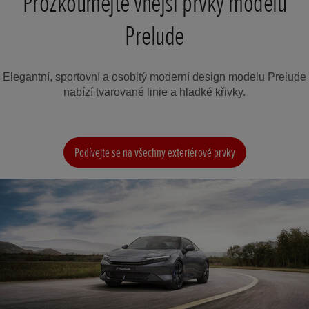
Prozkoumejte vnější prvky modelu
Prelude
Elegantní, sportovní a osobitý moderní design modelu Prelude
nabízí tvarované linie a hladké křivky.
Podívejte se na všechny exteriérové prvky