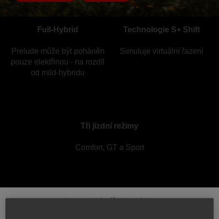
Full-Hybrid
Technologie S+ Shift
Prelude může být poháněn
Simuluje virtuální řazení
pouze elektřinou - na rozdíl
od mild-hybridu
Tři jízdní režimy
Comfort, GT a Sport
Dynamický zážitek z jízdy
Zažijte dynamické jízdní vlastnosti, citlivé jízdní režimy a