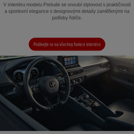
V interiéru modelu Prelude se snoubí stylovost s praktičností
a sportovní elegance s designovými detaily zaměřenými na
potřeby řidiče.
Podívejte se na všechny funkce interiéru