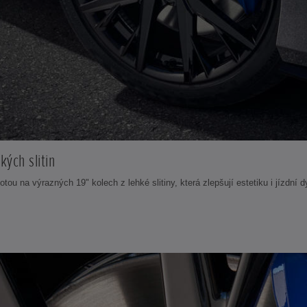
kých slitin
totou na výrazných 19" kolech z lehké slitiny, která zlepšují estetiku i jízdní 