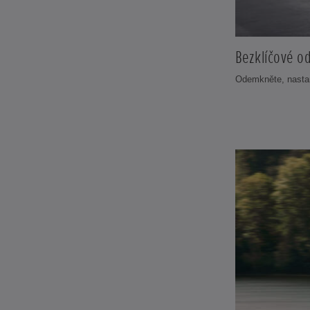
Bezklíčové o
Odemkněte, nastart