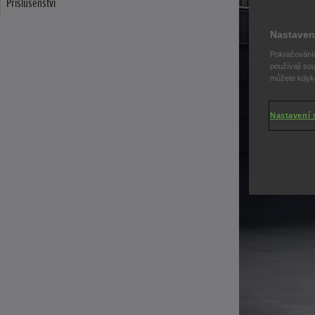
Příslušenství
Nastaven
Pokračováním
používají sou
můžete kdykol
Nastavení 