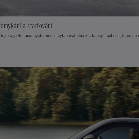
demykání a startování
ujte a jeďte, aniž byste museli vytahovat klíček z kapsy - pohodlí, které se