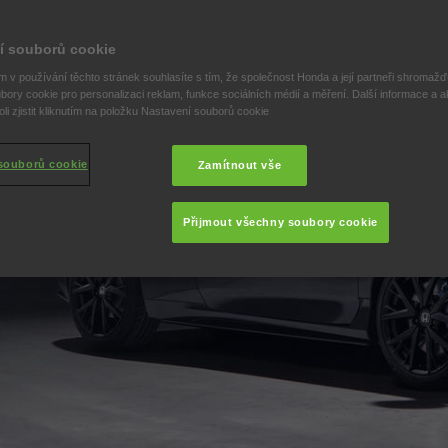
í souborů cookie
 v používání těchto stránek souhlasíte s tím, že společnost Honda a její partneři shromažďu
bory cookie pro personalizaci reklam, funkce sociálních médií a měření. Další informace a a
i zjistit kliknutím na položku Nastavení souborů cookie
souborů cookie
Zamítnout vše
Přijmout všechny soubory cookie