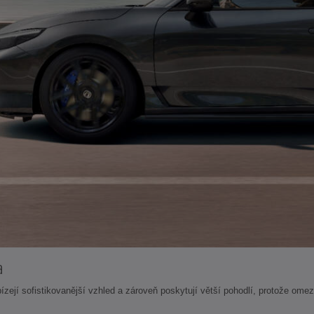
a
zejí sofistikovanější vzhled a zároveň poskytují větší pohodlí, protože omezu