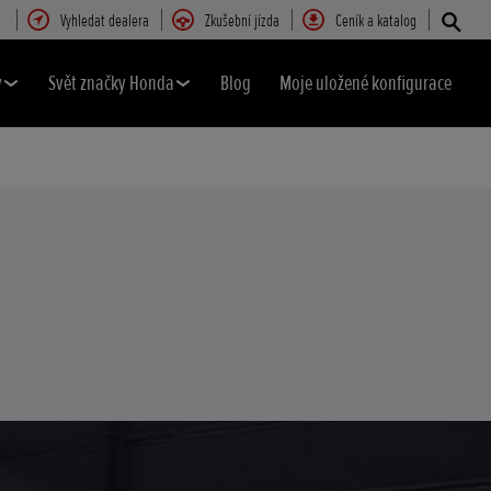
Vyhledat dealera
Zkušební jízda
Ceník a katalog
y
Svět značky Honda
Blog
Moje uložené konfigurace