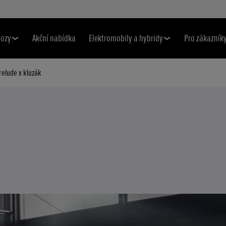
vozy
Akční nabídka
Elektromobily a hybridy
Pro zákazník
relude x kluzák