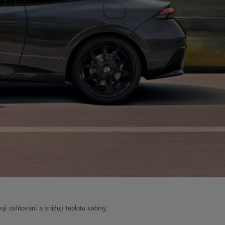
jí oslňování a snižují teplotu kabiny.