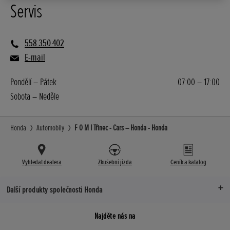
Servis
558 350 402
E-mail
Pondělí – Pátek
07:00 – 17:00
Sobota – Neděle
Honda
Automobily
F O M I Třinec - Cars – Honda - Honda
Vyhledat dealera
Zkušební jízda
Ceník a katalog
Další produkty společnosti Honda
Najděte nás na