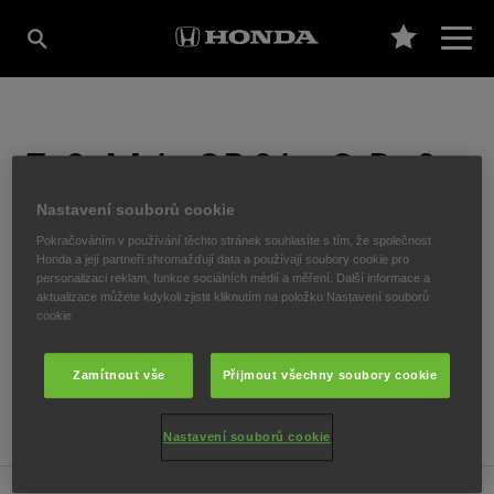
F O M I, SPOL. S R.O.
Nastavení souborů cookie
Pokračováním v používání těchto stránek souhlasíte s tím, že společnost
Vendryně 407
,
Vendryně
,
739 94
Honda a její partneři shromažďují data a používají soubory cookie pro
personalizaci reklam, funkce sociálních médií a měření. Další informace a
aktualizace můžete kdykoli zjistit kliknutím na položku Nastavení souborů
cookie
ZÍSKAT SMĚR
Zamítnout vše
Přijmout všechny soubory cookie
WEBOVÉ STRÁNKY
Nastavení souborů cookie