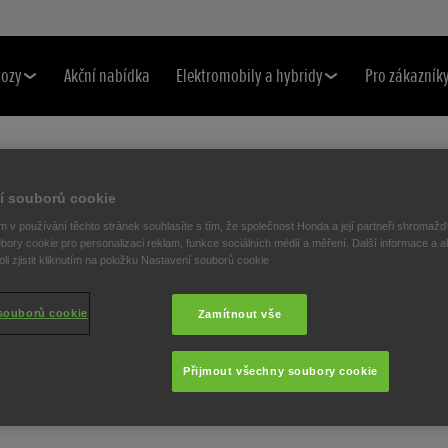
vozy
Akční nabídka
Elektromobily a hybridy
Pro zákazník
í souborů cookie
 v používání těchto stránek souhlasíte s tím, že společnost Honda a její partneři shromažďu
bory cookie pro personalizaci reklam, funkce sociálních médií a měření. Další informace a a
i zjistit kliknutím na položku Nastavení souborů cookie
souborů cookie
Zamítnout vše
Přijmout všechny soubory cookie