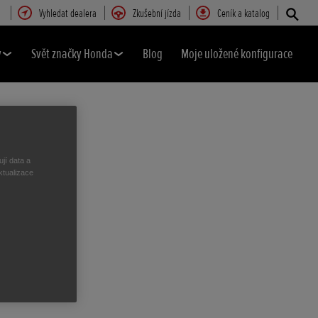
Vyhledat dealera
Zkušební jízda
Ceník a katalog
y
Svět značky Honda
Blog
Moje uložené konfigurace
jí data a
ktualizace