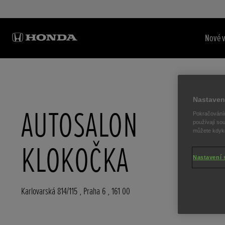
Nové 
Nastaven
AUTOSALON
Pokračováním
používají sou
můžete kdykol
KLOKOČKA
Nastavení 
Karlovarská 814/115
,
Praha 6
,
161 00