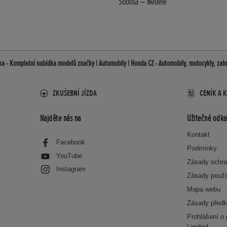
Sobota – Neděle
a - Kompletní nabídka modelů značky | Automobily | Honda CZ - Automobily, motocykly, zahr
ZKUŠEBNÍ JÍZDA
CENÍK A 
Najděte nás na
Užitečné odka
Kontakt
Facebook
Podmínky
YouTube
Zásady ochra
Instagram
Zásady použí
Mapa webu
Zásady předk
Prohlášení o
Limited