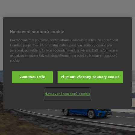
Nastavení souborů cookie
Pokračováním v používání těchto stránek souhlasíte s tím, že společnost
Honda a její partneři shromažďují data a používají soubory cookie pro
personalizaci reklam, funkce sociálních médií a měření. Další informace a
aktualizace můžete kdykoli zjistit kliknutím na položku Nastavení souborů
CIVIC
cookie
Zamítnout vše
Přijmout všechny soubory cookie
Nastavení souborů cookie