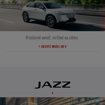
Prostorné uvnitř, mrštné na silnici.
OBJEVTE MODEL HR-V