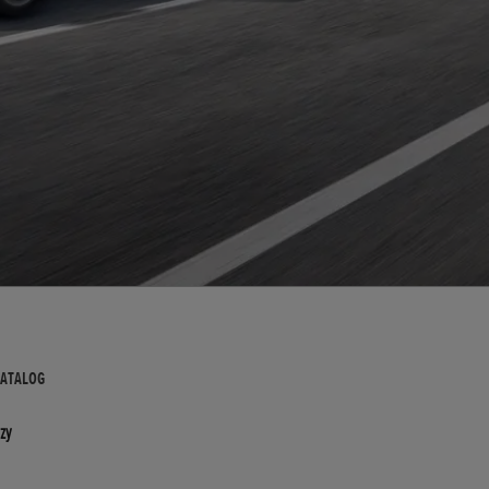
KATALOG
zy