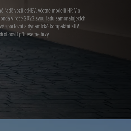
ilné řadě vozů e:HEV, včetně modelů HR-V a
 Honda v roce 2023 svou řadu samonabíjecích
ové sportovní a dynamické kompaktní SUV
podrobnosti přineseme brzy.