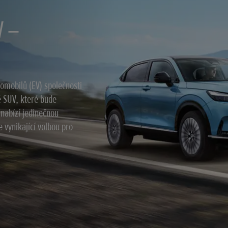
V –
omobilů (EV) společnosti
é SUV, které bude
 nabízí jedinečnou
 vynikající volbou pro