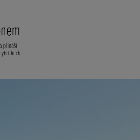
honem
á přináší
 hybridních