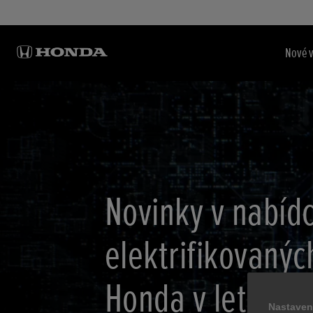
Nové 
Novinky v nabíd
elektrifikovanýc
Honda v letech
Nastaven