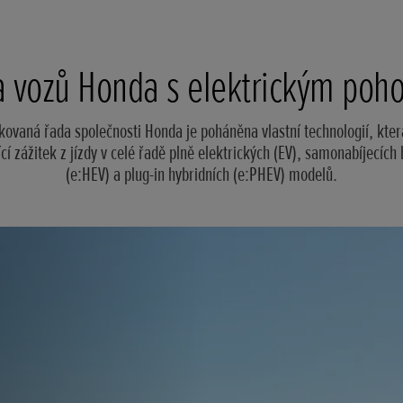
 vozů Honda s elektrickým po
ikovaná řada společnosti Honda je poháněna vlastní technologií, kter
ící zážitek z jízdy v celé řadě plně elektrických (EV), samonabíjecích
(e:HEV) a plug-in hybridních (e:PHEV) modelů.