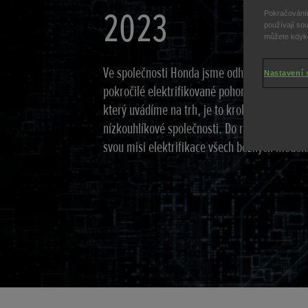
2023
Pokračováním
používají sou
můžete kdykol
Ve společnosti Honda jsme odhodláni vytváře
Nastavení 
pokročilé elektrifikované pohonné jednotky
který uvádíme na trh, je to krok blíže k naší 
nízkouhlíkové společnosti. Do roku 2022 dok
svou misi elektrifikace všech běžných modelů