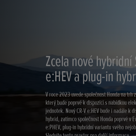
Zcela nové hybridní
e:HEV a plug-in hyb
V roce 2023 uvede společnost Honda na trh z
který bude poprvé k dispozici s nabídkou ele
jednotek. Nový CR-V e:HEV bude i nadále k di
hybrid, zatímco společnost Honda poprvé v E
e:PHEV, plug-in hybridní variantu svého nejo
Sledujte tento prostor pro další informace.