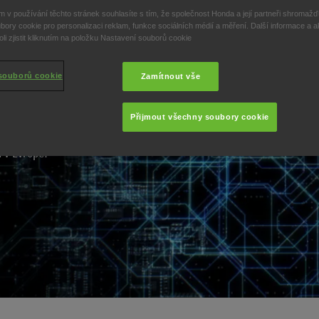
 v používání těchto stránek souhlasíte s tím, že společnost Honda a její partneři shromažďu
bory cookie pro personalizaci reklam, funkce sociálních médií a měření. Další informace a a
i zjistit kliknutím na položku Nastavení souborů cookie
t modely obsahující
souborů cookie
Zamítnout vše
 a s každým novým vozem,
elektrické vizi dosažení
Přijmout všechny soubory cookie
ončí společnost Honda
 v Evropě.