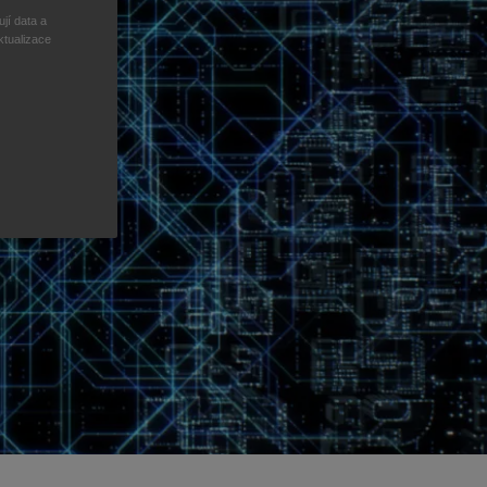
jí data a
ktualizace