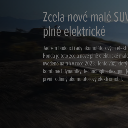
Zcela nové malé SU
plně elektrické
Jádrem budoucí řady akumulátorových elektr
Honda je toto zcela nové plně elektrické mal
uvedeno na trh v roce 2023. Tento vůz, který
kombinaci dynamiky, technologií a designu, je
první rodinný akumulátorový elektromobil.