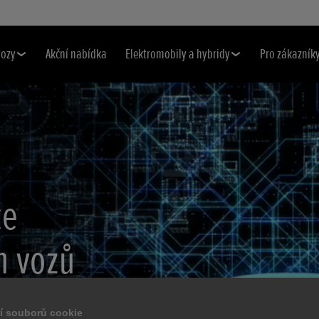
vozy
Akční nabídka
Elektromobily a hybridy
Pro zákazník
ce
h vozů
 2022–
í souborů cookie