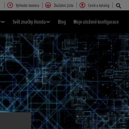
Vyhledat dealera
Zkušební jízda
Ceník a katalog
y
Svět značky Honda
Blog
Moje uložené konfigurace