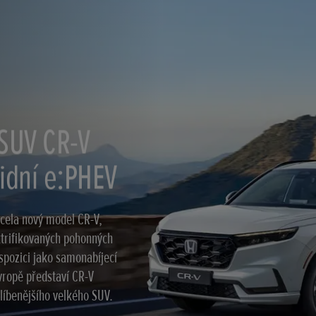
 SUV CR-V
ridní e:PHEV
cela nový model CR-V,
ktrifikovaných pohonných
spozici jako samonabíjecí
vropě představí CR-V
blíbenějšího velkého SUV.