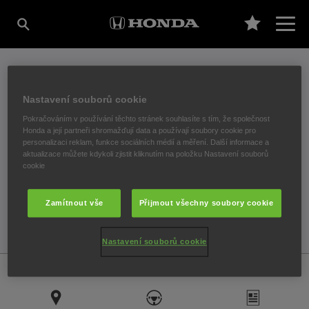
PŘÍSLUŠENSTVÍ
Nastavení souborů cookie
PŘÍSLUŠENSTVÍ A PRODEJ
Pokračováním v používání těchto stránek souhlasíte s tím, že společnost
Honda a její partneři shromažďují data a používají soubory cookie pro
personalizaci reklam, funkce sociálních médií a měření. Další informace a
aktualizace můžete kdykoli zjistit kliknutím na položku Nastavení souborů
Užijte si vůz Honda ještě více díky dobře zvolenému
cookie
příslušenství a reklamním předmětům Honda.
Zamítnout vše
Přijmout všechny soubory cookie
Nastavení souborů cookie
Honda
Automobily
Poprodejní služby
Příslušenství