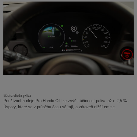
Nižší spotřeba paliva
Používáním oleje Pro Honda Oil lze zvýšit účinnost paliva až o 2,5 %.
Úspory, které se v průběhu času sčítají, a zároveň nižší emise.