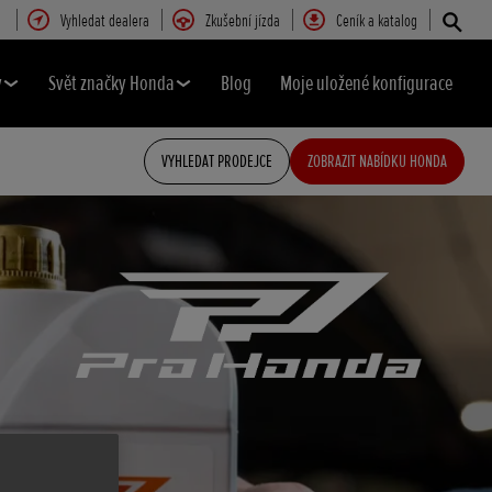
Vyhledat dealera
Zkušební jízda
Ceník a katalog
y
Svět značky Honda
Blog
Moje uložené konfigurace
VYHLEDAT PRODEJCE
ZOBRAZIT NABÍDKU HONDA