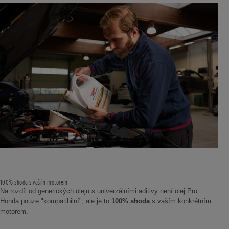
100% shoda s vaším motorem
Na rozdíl od generických olejů s univerzálními aditivy není olej Pro
Honda pouze "kompatibilní", ale je to
100% shoda
s vaším konkrétním
motorem.