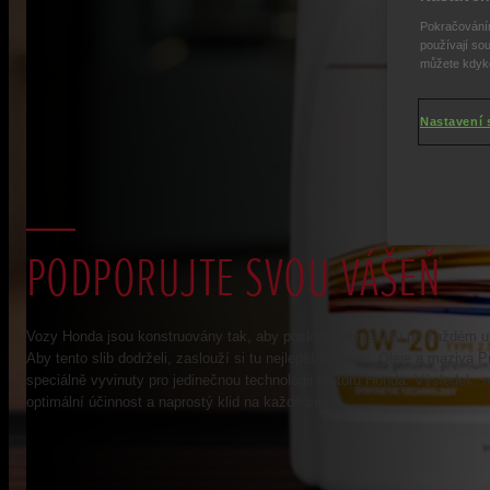
Pokračováním
používají sou
můžete kdykol
Nastavení 
PODPORUJTE SVOU VÁŠEŇ
Vozy Honda jsou konstruovány tak, aby poskytovaly jistotu při každém u
Aby tento slib dodrželi, zaslouží si tu nejlepší ochranu. Oleje a maziva 
speciálně vyvinuty pro jedinečnou technologii motorů Honda. Výsledek: 
optimální účinnost a naprostý klid na každé cestě.