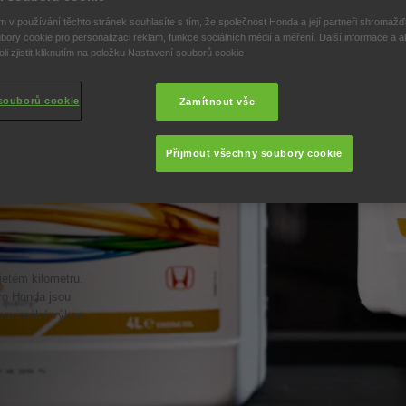
 v používání těchto stránek souhlasíte s tím, že společnost Honda a její partneři shromažďu
bory cookie pro personalizaci reklam, funkce sociálních médií a měření. Další informace a a
i zjistit kliknutím na položku Nastavení souborů cookie
souborů cookie
Zamítnout vše
Přijmout všechny soubory cookie
jetém kilometru.
Pro Honda jsou
maximální výkon,