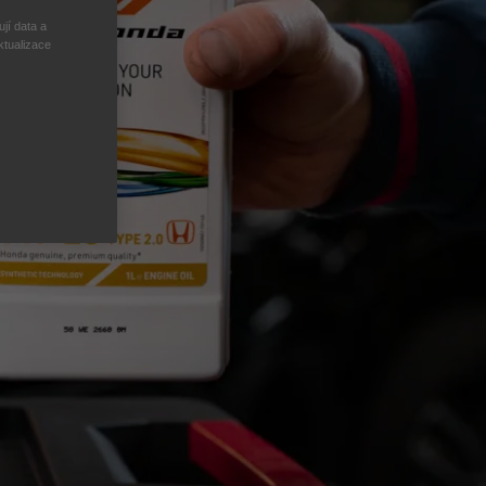
jí data a
ktualizace