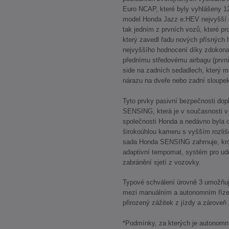
Euro NCAP, které byly vyhlášeny 12
model Honda Jazz e:HEV nejvyšší p
tak jedním z prvních vozů, které p
který zavedl řadu nových přísných
nejvyššího hodnocení díky zdokonal
přednímu středovému airbagu (první 
side na zadních sedadlech, který má
nárazu na dveře nebo zadní sloupek
Tyto prvky pasivní bezpečnosti dop
SENSING, která je v současnosti v
společnosti Honda a nedávno byla
širokoúhlou kameru s vyšším rozli
sada Honda SENSING zahrnuje, krom
adaptivní tempomat, systém pro ud
zabránění sjetí z vozovky.
Typové schválení úrovně 3 umožňu
mezi manuálním a autonomním řízení
přirozený zážitek z jízdy a zároveň
*Podmínky, za kterých je autonomní 