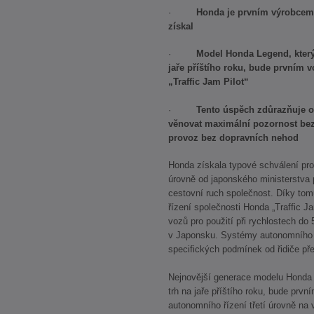
·
Honda je prvním výrobcem 
získal
·
Model Honda Legend, který
jaře příštího roku, bude prvním 
„Traffic Jam Pilot“
·
Tento úspěch zdůrazňuje 
věnovat maximální pozornost bezpe
provoz bez dopravních nehod
Honda získala typové schválení pro
úrovně od japonského ministerstva p
cestovní ruch společnost. Díky to
řízení společnosti Honda „Traffic J
vozů pro použití při rychlostech d
v Japonsku. Systémy autonomního ř
specifických podmínek od řidiče př
Nejnovější generace modelu Honda 
trh na jaře příštího roku, bude prv
autonomního řízení třetí úrovně na