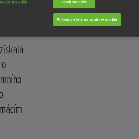
souborů cookie
Zamítnout vše
Přijmout všechny soubory cookie
získala
ro
omního
o
omácím