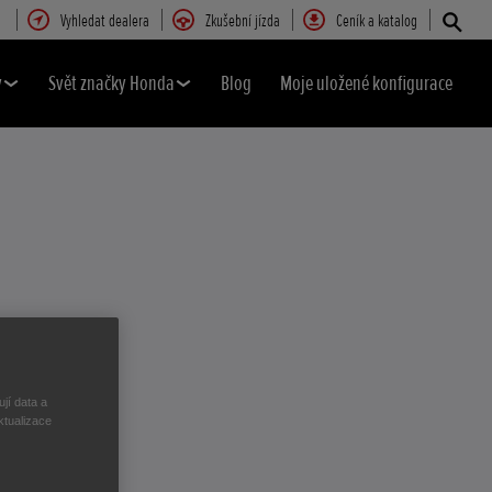
Vyhledat dealera
Zkušební jízda
Ceník a katalog
y
Svět značky Honda
Blog
Moje uložené konfigurace
jí data a
ktualizace