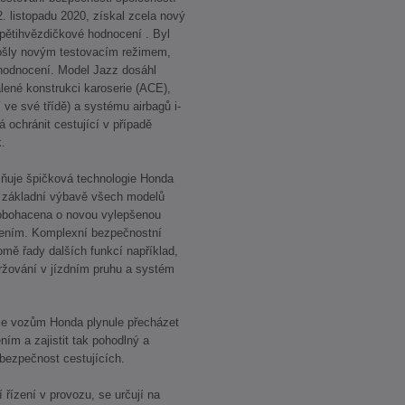
. listopadu 2020, získal zcela nový
ětihvězdičkové hodnocení . Byl
rošly novým testovacím režimem,
 hodnocení. Model Jazz dosáhl
ené konstrukci karoserie (ACE),
ve své třídě) a systému airbagů i-
 ochránit cestující v případě
.
lňuje špičková technologie Honda
 základní výbavě všech modelů
 obohacena o novou vylepšenou
šením. Komplexní bezpečnostní
ě řady dalších funkcí například,
ržování v jízdním pruhu a systém
je vozům Honda plynule přecházet
m a zajistit tak pohodlný a
 bezpečnost cestujících.
řízení v provozu, se určují na