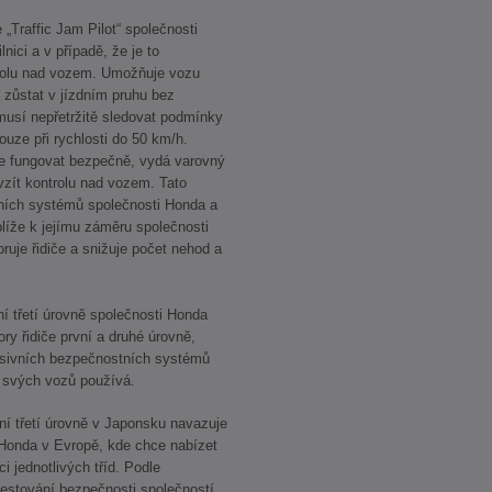
e „Traffic Jam Pilot“ společnosti
nici a v případě, že je to
rolu nad vozem. Umožňuje vozu
 zůstat v jízdním pruhu bez
musí nepřetržitě sledovat podmínky
uze při rychlosti do 50 km/h.
že fungovat bezpečně, vydá varovný
vzít kontrolu nad vozem. Tato
tních systémů společnosti Honda a
blíže k jejímu záměru společnosti
uje řidiče a snižuje počet nehod a
í třetí úrovně společnosti Honda
ry řidiče první a druhé úrovně,
pasivních bezpečnostních systémů
 svých vozů používá.
í třetí úrovně v Japonsku navazuje
 Honda v Evropě, kde chce nabízet
 jednotlivých tříd. Podle
estování bezpečnosti společností