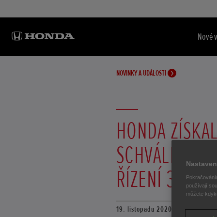
Nové 
NOVINKY A UDÁLOSTI
HONDA ZÍSKAL
SCHVÁLENÍ P
Nastaven
ŘÍZENÍ 3. ÚR
Pokračováním
používají sou
můžete kdykol
19. listopadu 2020