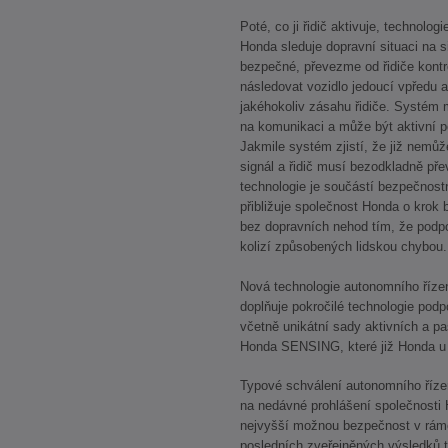
Poté, co ji řidič aktivuje, technologi
Honda sleduje dopravní situaci na sil
bezpečné, převezme od řidiče kont
následovat vozidlo jedoucí vpředu a
jakéhokoliv zásahu řidiče. Systém 
na komunikaci a může být aktivní po
Jakmile systém zjistí, že již nemů
signál a řidič musí bezodkladně pře
technologie je součástí bezpečnos
přibližuje společnost Honda o krok 
bez dopravních nehod tím, že podpor
kolizí způsobených lidskou chybou.
Nová technologie autonomního řízen
doplňuje pokročilé technologie podpo
včetně unikátní sady aktivních a 
Honda SENSING, které již Honda u
Typové schválení autonomního řízen
na nedávné prohlášení společnosti
nejvyšší možnou bezpečnost v rámci
posledních zveřejněných výsledků t