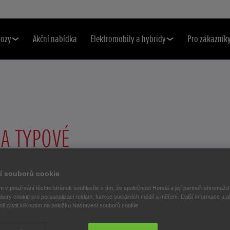
vozy
Akční nabídka
Elektromobily a hybridy
Pro zákazník
A TYPOVÉ
RO AUTONOMNÍ
í souborů cookie
OVNĚ
 v používání těchto stránek souhlasíte s tím, že společnost Honda a její partneři shromažďu
bory cookie pro personalizaci reklam, funkce sociálních médií a měření. Další informace a a
i zjistit kliknutím na položku Nastavení souborů cookie