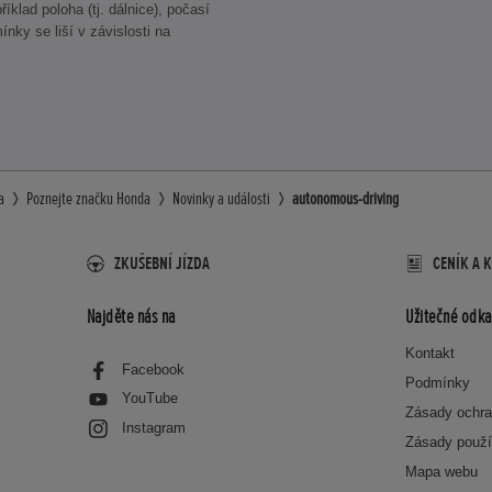
íklad poloha (tj. dálnice), počasí
ínky se liší v závislosti na
a
Poznejte značku Honda
Novinky a události
autonomous-driving
ZKUŠEBNÍ JÍZDA
CENÍK A 
Najděte nás na
Užitečné odka
Kontakt
Facebook
Podmínky
YouTube
Zásady ochra
Instagram
Zásady použí
Mapa webu