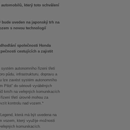
automobilů, který toto schválení
 bude uveden na japonský trh na
vozem s novou technologií
odhodlání společnosti Honda
čnosti cestujících a zajistit
 systém autonomního řízení třetí
ro půdu, infrastrukturu, dopravu a
mu lze zavést systém autonomního
am Pilot“ do sériově vyráběných
o 50 km/h na veřejných komunikacích
ízení třetí úrovně mohou za
evzít kontrolu nad vozem.*
Legend, která má být uvedena na
ním vozem, který využije možnosti
 veřejných komunikacích.