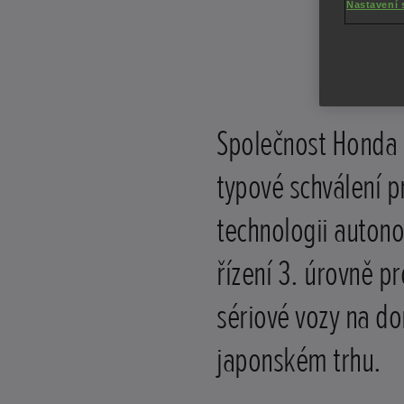
Nastavení 
Společnost Honda 
typové schválení p
technologii auton
řízení 3. úrovně pr
sériové vozy na d
japonském trhu.