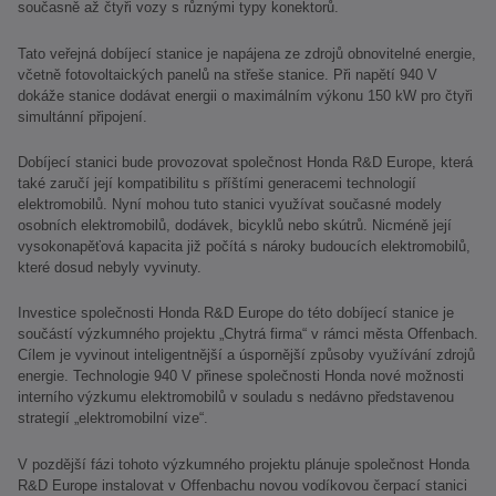
současně až čtyři vozy s různými typy konektorů.
Tato veřejná dobíjecí stanice je napájena ze zdrojů obnovitelné energie,
včetně fotovoltaických panelů na střeše stanice. Při napětí 940 V
dokáže stanice dodávat energii o maximálním výkonu 150 kW pro čtyři
simultánní připojení.
Dobíjecí stanici bude provozovat společnost Honda R&D Europe, která
také zaručí její kompatibilitu s příštími generacemi technologií
elektromobilů. Nyní mohou tuto stanici využívat současné modely
osobních elektromobilů, dodávek, bicyklů nebo skútrů. Nicméně její
vysokonapěťová kapacita již počítá s nároky budoucích elektromobilů,
které dosud nebyly vyvinuty.
Investice společnosti Honda R&D Europe do této dobíjecí stanice je
součástí výzkumného projektu „Chytrá firma“ v rámci města Offenbach.
Cílem je vyvinout inteligentnější a úspornější způsoby využívání zdrojů
energie. Technologie 940 V přinese společnosti Honda nové možnosti
interního výzkumu elektromobilů v souladu s nedávno představenou
strategií „elektromobilní vize“.
V pozdější fázi tohoto výzkumného projektu plánuje společnost Honda
R&D Europe instalovat v Offenbachu novou vodíkovou čerpací stanici