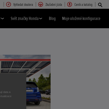
Vyhledat dealera
Zkušební jízda
Ceník a katalog
y
Svět značky Honda
Blog
Moje uložené konfigurace
jí data a
ktualizace