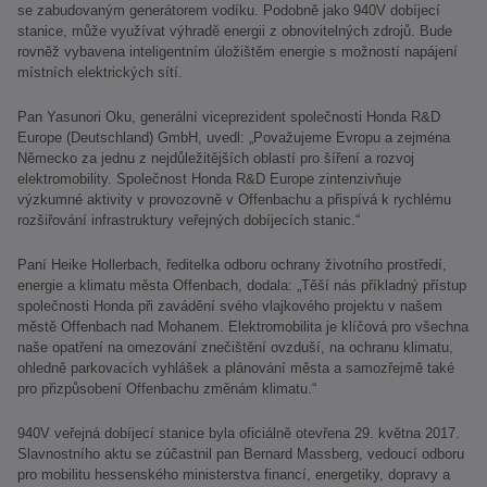
se zabudovaným generátorem vodíku. Podobně jako 940V dobíjecí
stanice, může využívat výhradě energii z obnovitelných zdrojů. Bude
rovněž vybavena inteligentním úložištěm energie s možností napájení
místních elektrických sítí.
Pan Yasunori Oku, generální viceprezident společnosti Honda R&D
Europe (Deutschland) GmbH, uvedl: „Považujeme Evropu a zejména
Německo za jednu z nejdůležitějších oblastí pro šíření a rozvoj
elektromobility. Společnost Honda R&D Europe zintenzivňuje
výzkumné aktivity v provozovně v Offenbachu a přispívá k rychlému
rozšiřování infrastruktury veřejných dobíjecích stanic.“
Paní Heike Hollerbach, ředitelka odboru ochrany životního prostředí,
energie a klimatu města Offenbach, dodala: „Těší nás příkladný přístup
společnosti Honda při zavádění svého vlajkového projektu v našem
městě Offenbach nad Mohanem. Elektromobilita je klíčová pro všechna
naše opatření na omezování znečištění ovzduší, na ochranu klimatu,
ohledně parkovacích vyhlášek a plánování města a samozřejmě také
pro přizpůsobení Offenbachu změnám klimatu.“
940V veřejná dobíjecí stanice byla oficiálně otevřena 29. května 2017.
Slavnostního aktu se zúčastnil pan Bernard Massberg, vedoucí odboru
pro mobilitu hessenského ministerstva financí, energetiky, dopravy a