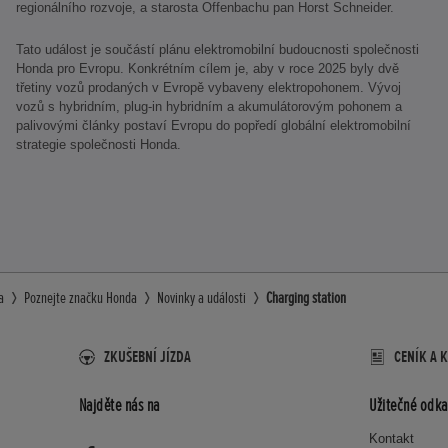
regionálního rozvoje, a starosta Offenbachu pan Horst Schneider.
Tato událost je součástí plánu elektromobilní budoucnosti společnosti
Honda pro Evropu. Konkrétním cílem je, aby v roce 2025 byly dvě
třetiny vozů prodaných v Evropě vybaveny elektropohonem. Vývoj
vozů s hybridním, plug-in hybridním a akumulátorovým pohonem a
palivovými články postaví Evropu do popředí globální elektromobilní
strategie společnosti Honda.
a
Poznejte značku Honda
Novinky a události
Charging station
ZKUŠEBNÍ JÍZDA
CENÍK A 
Najděte nás na
Užitečné odka
Kontakt