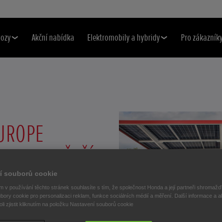
vozy
Akční nabídka
Elektromobily a hybridy
Pro zákazník
UROPE
JMODERNĚJŠÍ
ÍJECÍ STANICI
í souborů cookie
 v používání těchto stránek souhlasíte s tím, že společnost Honda a její partneři shromažďu
bory cookie pro personalizaci reklam, funkce sociálních médií a měření. Další informace a a
MOBILY V
i zjistit kliknutím na položku Nastavení souborů cookie