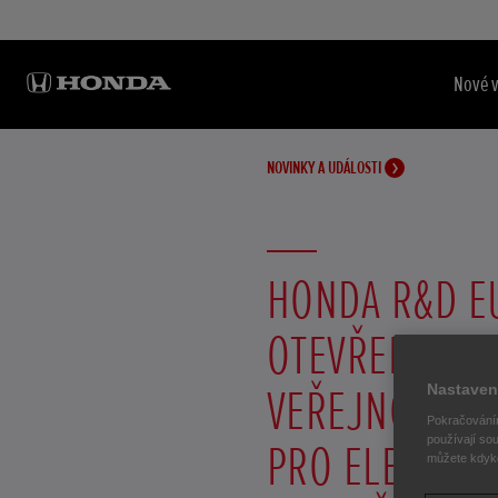
Nové 
NOVINKY A UDÁLOSTI
HONDA R&D E
OTEVŘELA NE
VEŘEJNOU DOB
Nastaven
Pokračováním
používají sou
PRO ELEKTRO
můžete kdykol