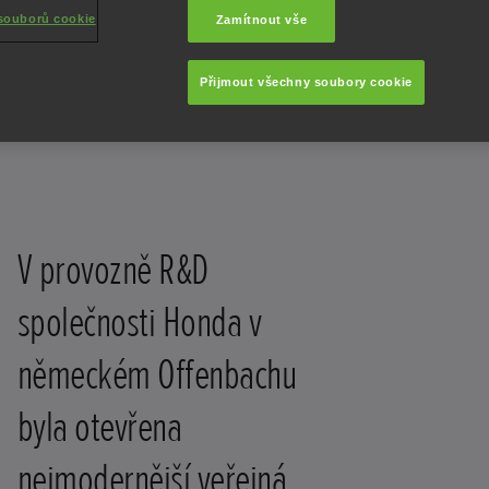
souborů cookie
Zamítnout vše
Přijmout všechny soubory cookie
V provozně R&D
společnosti Honda v
německém Offenbachu
byla otevřena
nejmodernější veřejná