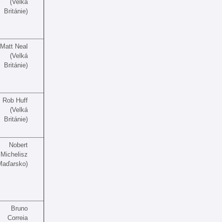
(Velká
Británie)
Matt Neal
(Velká
Británie)
Rob Huff
(Velká
Británie)
Nobert
Michelisz
Maďarsko)
Bruno
Correia