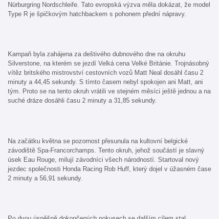
Nürburgring Nordschleife. Tato evropská výzva měla dokázat, že model
Type R je špičkovým hatchbackem s pohonem přední nápravy.
Kampaň byla zahájena za deštivého dubnového dne na okruhu
Silverstone, na kterém se jezdí Velká cena Velké Británie. Trojnásobný
vítěz britského mistrovství cestovních vozů Matt Neal dosáhl času 2
minuty a 44,45 sekundy. S tímto časem nebyl spokojen ani Matt, ani
tým. Proto se na tento okruh vrátili ve stejném měsíci ještě jednou a na
suché dráze dosáhli času 2 minuty a 31,85 sekundy.
Na začátku května se pozornost přesunula na kultovní belgické
závodiště Spa-Francorchamps. Tento okruh, jehož součástí je slavný
úsek Eau Rouge, milují závodníci všech národností. Startoval nový
jezdec společnosti Honda Racing Rob Huff, který dojel v úžasném čase
2 minuty a 56,91 sekundy.
Po dvou úspěšně dokončených pokusech se dalším cílem stal