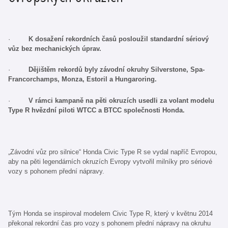
·
K dosažení rekordních časů posloužil standardní sériový
vůz bez mechanických úprav.
·
Dějištěm rekordů byly závodní okruhy Silverstone, Spa-
Francorchamps, Monza, Estoril a Hungaroring.
·
V rámci kampaně na pěti okruzích usedli za volant modelu
Type R hvězdní piloti WTCC a BTCC společnosti Honda.
„Závodní vůz pro silnice“ Honda Civic Type R se vydal napříč Evropou,
aby na pěti legendárních okruzích Evropy vytvořil milníky pro sériové
vozy s pohonem přední nápravy.
Tým Honda se inspiroval modelem Civic Type R, který v květnu 2014
překonal rekordní čas pro vozy s pohonem přední nápravy na okruhu