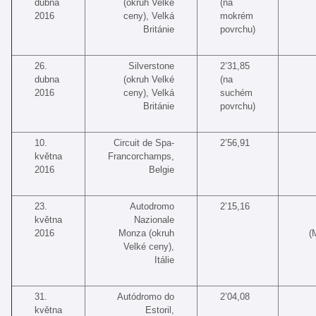
dubna
(okruh Velké
(na
2016
ceny), Velká
mokrém
Británie
povrchu)
26.
Silverstone
2’31,85
dubna
(okruh Velké
(na
2016
ceny), Velká
suchém
Británie
povrchu)
10.
Circuit de Spa-
2’56,91
května
Francorchamps,
2016
Belgie
23.
Autodromo
2’15,16
května
Nazionale
2016
Monza (okruh
(
Velké ceny),
Itálie
31.
Autódromo do
2’04,08
května
Estoril,