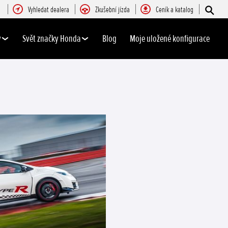
Vyhledat dealera
Zkušební jízda
Ceník a katalog
y
Svět značky Honda
Blog
Moje uložené konfigurace