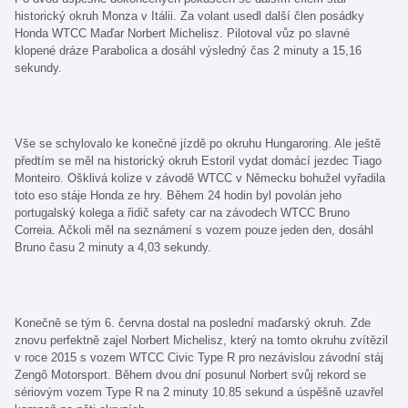
historický okruh Monza v Itálii. Za volant usedl další člen posádky
Honda WTCC Maďar Norbert Michelisz. Pilotoval vůz po slavné
klopené dráze Parabolica a dosáhl výsledný čas 2 minuty a 15,16
sekundy.
Vše se schylovalo ke konečné jízdě po okruhu Hungaroring. Ale ještě
předtím se měl na historický okruh Estoril vydat domácí jezdec Tiago
Monteiro. Ošklivá kolize v závodě WTCC v Německu bohužel vyřadila
toto eso stáje Honda ze hry. Během 24 hodin byl povolán jeho
portugalský kolega a řidič safety car na závodech WTCC Bruno
Correia. Ačkoli měl na seznámení s vozem pouze jeden den, dosáhl
Bruno času 2 minuty a 4,03 sekundy.
Konečně se tým 6. června dostal na poslední maďarský okruh. Zde
znovu perfektně zajel Norbert Michelisz, který na tomto okruhu zvítězil
v roce 2015 s vozem WTCC Civic Type R pro nezávislou závodní stáj
Zengõ Motorsport. Během dvou dní posunul Norbert svůj rekord se
sériovým vozem Type R na 2 minuty 10.85 sekund a úspěšně uzavřel