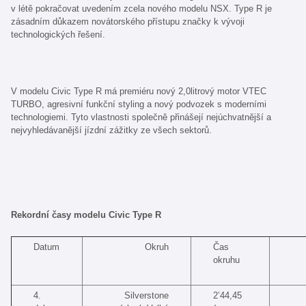
v létě pokračovat uvedením zcela nového modelu NSX. Type R je
zásadním důkazem novátorského přístupu značky k vývoji
technologických řešení.
V modelu Civic Type R má premiéru nový 2,0litrový motor VTEC
TURBO, agresivní funkční styling a nový podvozek s moderními
technologiemi. Tyto vlastnosti společně přinášejí nejúchvatnější a
nejvyhledávanější jízdní zážitky ze všech sektorů.
Rekordní časy modelu Civic Type R
Datum
Okruh
Čas
okruhu
4.
Silverstone
2’44,45