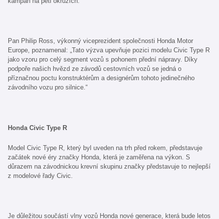
kampaň na pěti okruzích.
Pan Philip Ross, výkonný viceprezident společnosti Honda Motor
Europe, poznamenal: „Tato výzva upevňuje pozici modelu Civic Type R
jako vzoru pro celý segment vozů s pohonem přední nápravy. Díky
podpoře našich hvězd ze závodů cestovních vozů se jedná o
příznačnou poctu konstruktérům a designérům tohoto jedinečného
závodního vozu pro silnice.“
Honda Civic Type R
Model Civic Type R, který byl uveden na trh před rokem, představuje
začátek nové éry značky Honda, která je zaměřena na výkon. S
důrazem na závodnickou krevní skupinu značky představuje to nejlepší
z modelové řady Civic.
Je důležitou součástí vlny vozů Honda nové generace, která bude letos