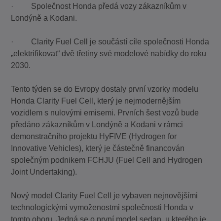
· Společnost Honda předá vozy zákazníkům v
Londýně a Kodani.
· Clarity Fuel Cell je součástí cíle společnosti Honda
„elektrifikovat“ dvě třetiny své modelové nabídky do roku
2030.
Tento týden se do Evropy dostaly první vzorky modelu
Honda Clarity Fuel Cell, který je nejmodernějším
vozidlem s nulovými emisemi. Prvních šest vozů bude
předáno zákazníkům v Londýně a Kodani v rámci
demonstračního projektu HyFIVE (Hydrogen for
Innovative Vehicles), který je částečně financován
společným podnikem FCHJU (Fuel Cell and Hydrogen
Joint Undertaking).
Nový model Clarity Fuel Cell je vybaven nejnovějšími
technologickými vymoženostmi společnosti Honda v
tomto oboru. Jedná se o první model sedan, u kterého je