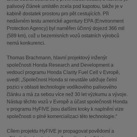
palivový článek umístěn zcela pod kapotou, takže je v
kabině dostatek prostoru pro pět cestujících. Při
nedávném testu americké agentury EPA (Environment
Protection Agency) byl naměřen účinný dojezd 366 mil
(589 km), což u bezemisních vozů ostatních výrobců
nemá konkurenci.
Thomas Brachmann, hlavní projektový inženýr
společnosti Honda Research and Development a
vedoucí programu Honda Clarity Fuel Cell v Evropě,
uvedl: „Společnost Honda si neustále udržuje čelní
pozici v oblasti technologie vodíkového palivového
článku a má za sebou více než 30 let výzkumu a vývoje.
Nástup těchto vozů v Evropě a účast společnosti Honda
v programu HyFIVE jsou dalšími kroky k naplnění vize
společnosti o plné komercializaci této technologie.“
Cílem projektu HyFIVE je propagovat povědomí a