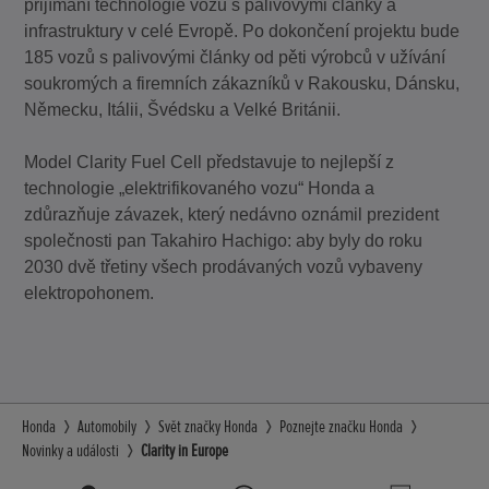
přijímání technologie vozů s palivovými články a
infrastruktury v celé Evropě. Po dokončení projektu bude
185 vozů s palivovými články od pěti výrobců v užívání
soukromých a firemních zákazníků v Rakousku, Dánsku,
Německu, Itálii, Švédsku a Velké Británii.
Model Clarity Fuel Cell představuje to nejlepší z
technologie „elektrifikovaného vozu“ Honda a
zdůrazňuje závazek, který nedávno oznámil prezident
společnosti pan Takahiro Hachigo: aby byly do roku
2030 dvě třetiny všech prodávaných vozů vybaveny
elektropohonem.
Honda
Automobily
Svět značky Honda
Poznejte značku Honda
Novinky a události
Clarity in Europe