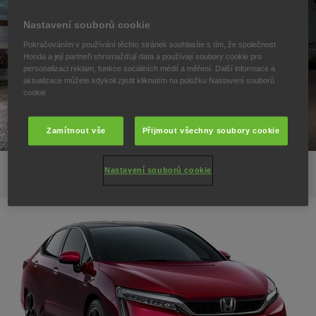
Nastavení souborů cookie
Pokračováním v používání těchto stránek souhlasíte s tím, že společnost
Honda a její partneři shromažďují data a používají soubory cookie pro
personalizaci reklam, funkce sociálních médií a měření. Další informace a
aktualizace můžete kdykoli zjistit kliknutím na položku Nastavení souborů
cookie
Zamítnout vše
Přijmout všechny soubory cookie
Nastavení souborů cookie