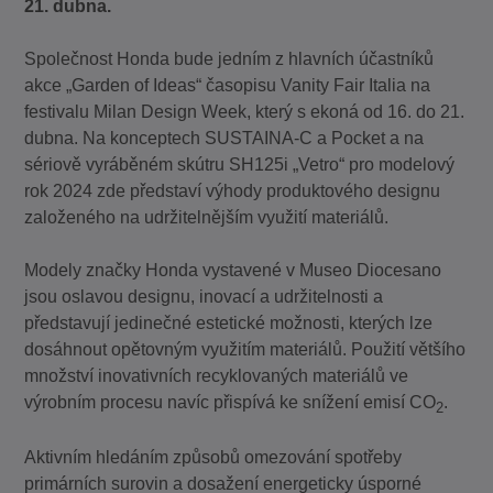
21. dubna.
Společnost Honda bude jedním z hlavních účastníků
akce „Garden of Ideas“ časopisu Vanity Fair Italia na
festivalu Milan Design Week, který s ekoná od 16. do 21.
dubna. Na konceptech SUSTAINA-C a Pocket a na
sériově vyráběném skútru SH125i „Vetro“ pro modelový
rok 2024 zde představí výhody produktového designu
založeného na udržitelnějším využití materiálů.
Modely značky Honda vystavené v Museo Diocesano
jsou oslavou designu, inovací a udržitelnosti a
představují jedinečné estetické možnosti, kterých lze
dosáhnout opětovným využitím materiálů. Použití většího
množství inovativních recyklovaných materiálů ve
výrobním procesu navíc přispívá ke snížení emisí CO
.
2
Aktivním hledáním způsobů omezování spotřeby
primárních surovin a dosažení energeticky úsporné