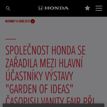
NOVINKY A UDÁLOSTI
SPOLEČNOST HONDA SE
ZAŘADILA MEZI HLAVNÍ
ÚČASTNÍKY VÝSTAVY
"GARDEN OF IDEAS"
ČASOPISU VANITY FAIR PŘI