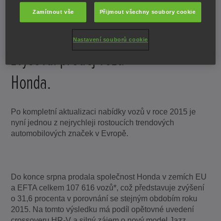
2016 se v Evropě i v
Zamítnout vše
Přijmout všechny soubory cookie
letním období nadále
Nastavení souborů cookie
zvyšoval prodej vozů
Honda.
Po kompletní aktualizaci nabídky vozů v roce 2015 je
nyní jednou z nejrychleji rostoucích trendových
automobilových značek v Evropě.
Do konce srpna prodala společnost Honda v zemích EU
a EFTA celkem 107 616 vozů*, což představuje zvýšení
o 31,6 procenta v porovnání se stejným obdobím roku
2015. Na tomto výsledku má podíl opětovné uvedení
crossoveru HR-V a silný zájem o nový model Jazz.