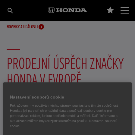
NOVINKY A UDÁLOSTI
PRODEJNÍ ÚSPĚCH ZNAČKY
HONDA V EVROPĚ
26. září 2016
Nastavení souborů cookie
Pokračováním v používání těchto stránek souhlasíte s tím, že společnost
Honda a její partneři shromažďují data a používají soubory cookie pro
personalizaci reklam, funkce sociálních médií a měření. Další informace a
aktualizace můžete kdykoli zjistit kliknutím na položku Nastavení souborů
Po silném začátku roku
cookie