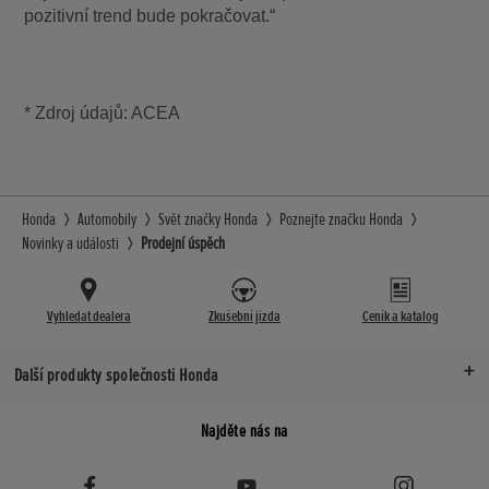
pozitivní trend bude pokračovat.“
* Zdroj údajů: ACEA
Honda
Automobily
Svět značky Honda
Poznejte značku Honda
Novinky a události
Prodejní úspěch
Vyhledat dealera
Zkušební jízda
Ceník a katalog
Další produkty společnosti Honda
Najděte nás na