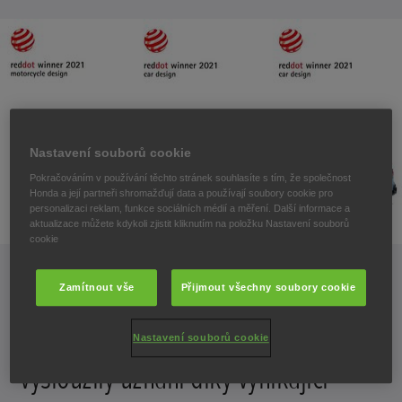
Nastavení souborů cookie
Pokračováním v používání těchto stránek souhlasíte s tím, že společnost
Honda a její partneři shromažďují data a používají soubory cookie pro
personalizaci reklam, funkce sociálních médií a měření. Další informace a
aktualizace můžete kdykoli zjistit kliknutím na položku Nastavení souborů
cookie
Zamítnout vše
Přijmout všechny soubory cookie
Modely New Jazz a Jazz Crosstar si
Nastavení souborů cookie
vysloužily uznání díky vynikající