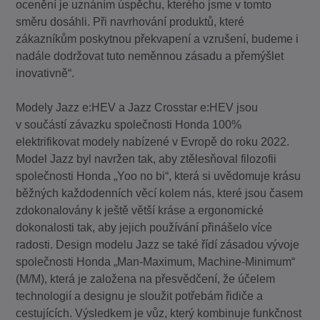
ocenění je uznáním úspěchu, kterého jsme v tomto
směru dosáhli. Při navrhování produktů, které
zákazníkům poskytnou překvapení a vzrušení, budeme i
nadále dodržovat tuto neměnnou zásadu a přemýšlet
inovativně“.
Modely Jazz e:HEV a Jazz Crosstar e:HEV jsou
v součástí závazku společnosti Honda 100%
elektrifikovat modely nabízené v Evropě do roku 2022.
Model Jazz byl navržen tak, aby ztělesňoval filozofii
společnosti Honda „Yoo no bi“, která si uvědomuje krásu
běžných každodenních věcí kolem nás, které jsou časem
zdokonalovány k ještě větší kráse a ergonomické
dokonalosti tak, aby jejich používání přinášelo více
radosti. Design modelu Jazz se také řídí zásadou vývoje
společnosti Honda „Man-Maximum, Machine-Minimum“
(M/M), která je založena na přesvědčení, že účelem
technologií a designu je sloužit potřebám řidiče a
cestujících. Výsledkem je vůz, který kombinuje funkčnost