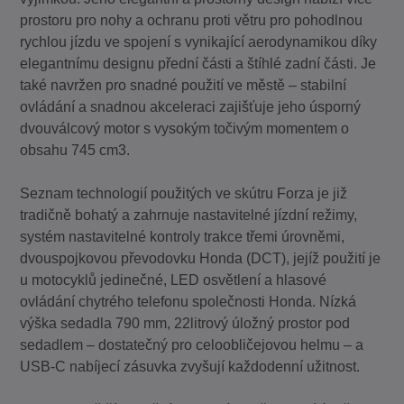
prostoru pro nohy a ochranu proti větru pro pohodlnou
rychlou jízdu ve spojení s vynikající aerodynamikou díky
elegantnímu designu přední části a štíhlé zadní části. Je
také navržen pro snadné použití ve městě – stabilní
ovládání a snadnou akceleraci zajišťuje jeho úsporný
dvouválcový motor s vysokým točivým momentem o
obsahu 745 cm3.
Seznam technologií použitých ve skútru Forza je již
tradičně bohatý a zahrnuje nastavitelné jízdní režimy,
systém nastavitelné kontroly trakce třemi úrovněmi,
dvouspojkovou převodovku Honda (DCT), jejíž použití je
u motocyklů jedinečné, LED osvětlení a hlasové
ovládání chytrého telefonu společnosti Honda. Nízká
výška sedadla 790 mm, 22litrový úložný prostor pod
sedadlem – dostatečný pro celoobličejovou helmu – a
USB-C nabíjecí zásuvka zvyšují každodenní užitnost.