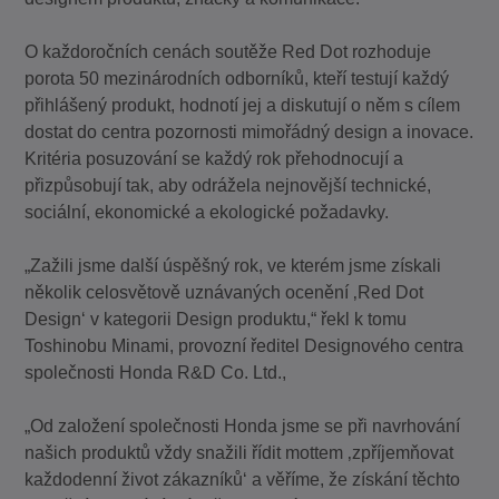
O každoročních cenách soutěže Red Dot rozhoduje
porota 50 mezinárodních odborníků, kteří testují každý
přihlášený produkt, hodnotí jej a diskutují o něm s cílem
dostat do centra pozornosti mimořádný design a inovace.
Kritéria posuzování se každý rok přehodnocují a
přizpůsobují tak, aby odrážela nejnovější technické,
sociální, ekonomické a ekologické požadavky.
„Zažili jsme další úspěšný rok, ve kterém jsme získali
několik celosvětově uznávaných ocenění ‚Red Dot
Design‘ v kategorii Design produktu,“ řekl k tomu
Toshinobu Minami, provozní ředitel Designového centra
společnosti Honda R&D Co. Ltd.,
„Od založení společnosti Honda jsme se při navrhování
našich produktů vždy snažili řídit mottem ‚zpříjemňovat
každodenní život zákazníků‘ a věříme, že získání těchto