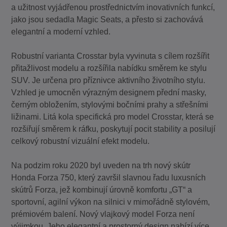
a užitnost vyjádřenou prostřednictvím inovativních funkcí,
jako jsou sedadla Magic Seats, a přesto si zachovává
elegantní a moderní vzhled.
Robustní varianta Crosstar byla vyvinuta s cílem rozšířit
přitažlivost modelu a rozšířila nabídku směrem ke stylu
SUV. Je určena pro příznivce aktivního životního stylu.
Vzhled je umocněn výrazným designem přední masky,
černým obložením, stylovými bočními prahy a střešními
ližinami. Litá kola specifická pro model Crosstar, která se
rozšiřují směrem k ráfku, poskytují pocit stability a posilují
celkový robustní vizuální efekt modelu.
Na podzim roku 2020 byl uveden na trh nový skútr
Honda Forza 750, který završil slavnou řadu luxusních
skútrů Forza, jež kombinují úrovně komfortu „GT“ a
sportovní, agilní výkon na silnici v mimořádně stylovém,
prémiovém balení. Nový vlajkový model Forza není
výjimkou. Jeho elegantní a prostorný design nabízí více