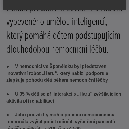
Honda představila sociálního robota
vybeveného umělou inteligencí,
který pomáhá dětem podstupujícím
dlouhodobou nemocniční léčbu.
●
V nemocnici ve Španělsku byl představen
inovativní robot „Haru“, který nabízí podporu a
zlepšuje pohodu dětí během nemocniční léčby
●
U 95 % dětí se při interakci s „Haru“ zvýšila jejich
aktivita při rehabilitaci
●
Jeho použití by mohlo pomoci nemocničnímu
personálu zvýšit počet ročních vyšetření pacientů
téměř devětkrát - z 510 až na 4 500