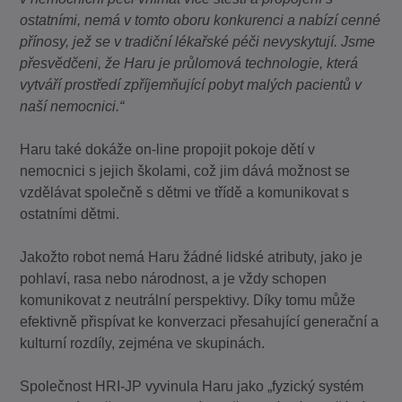
ostatními, nemá v tomto oboru konkurenci a nabízí cenné
přínosy, jež se v tradiční lékařské péči nevyskytují. Jsme
přesvědčeni, že Haru je průlomová technologie, která
vytváří prostředí zpříjemňující pobyt malých pacientů v
naší nemocnici.“
Haru také dokáže on-line propojit pokoje dětí v
nemocnici s jejich školami, což jim dává možnost se
vzdělávat společně s dětmi ve třídě a komunikovat s
ostatními dětmi.
Jakožto robot nemá Haru žádné lidské atributy, jako je
pohlaví, rasa nebo národnost, a je vždy schopen
komunikovat z neutrální perspektivy. Díky tomu může
efektivně přispívat ke konverzaci přesahující generační a
kulturní rozdíly, zejména ve skupinách.
Společnost HRI-JP vyvinula Haru jako „fyzický systém