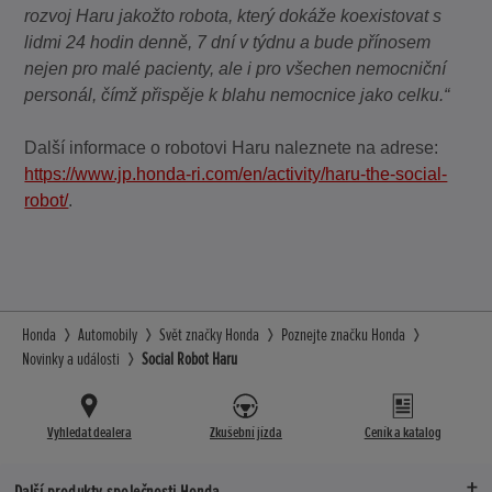
rozvoj Haru jakožto robota, který dokáže koexistovat s
lidmi 24 hodin denně, 7 dní v týdnu a bude přínosem
nejen pro malé pacienty, ale i pro všechen nemocniční
personál, čímž přispěje k blahu nemocnice jako celku.“
Další informace o robotovi Haru naleznete na adrese:
https://www.jp.honda-ri.com/en/activity/haru-the-social-
robot/
.
Honda
Automobily
Svět značky Honda
Poznejte značku Honda
Novinky a události
Social Robot Haru
Vyhledat dealera
Zkušební jízda
Ceník a katalog
Další produkty společnosti Honda