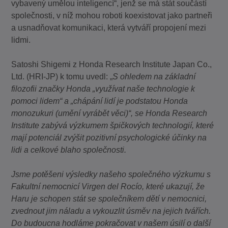
vybavený umělou inteligencí“, jenž se má stát součástí
společnosti, v níž mohou roboti koexistovat jako partneři
a usnadňovat komunikaci, která vytváří propojení mezi
lidmi.
Satoshi Shigemi z Honda Research Institute Japan Co.,
Ltd. (HRI-JP) k tomu uvedl: „
S ohledem na základní
filozofii značky Honda „využívat naše technologie k
pomoci lidem“ a „chápání lidí je podstatou Honda
monozukuri (umění vyrábět věci)“, se Honda Research
Institute zabývá výzkumem špičkových technologií, které
mají potenciál zvýšit pozitivní psychologické účinky na
lidi a celkové blaho společnosti.
Jsme potěšeni výsledky našeho společného výzkumu s
Fakultní nemocnicí Virgen del Rocío, které ukazují, že
Haru je schopen stát se společníkem dětí v nemocnici,
zvednout jim náladu a vykouzlit úsměv na jejich tvářích.
Do budoucna hodláme pokračovat v našem úsilí o další