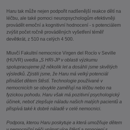
Haru tak může nejen podpořit nadšenější reakce dětí na
léčbu, ale také pomoci neuropsychologům efektivněji
provádět emoční a kognitivní hodnocení - s potenciálem
zvýšit počet ročně prováděných vyšetření téměř
devětkrát, z 510 na celých 4 500.
Mluvčí Fakultní nemocnice Virgen del Rocío v Seville
(HUVR) uvedla „
S HRI-JP v oblasti výzkumu
spolupracujeme již několik let a dosáhli jsme skvělých
výsledků. Zjistili jsme, že Haru má velký potenciál
přinášet dětem štěstí. Technologie používané v
nemocnicích se obvykle zaměřují na léčbu nebo na
fyzickou pohodu. Haru však má pozitivní psychologický
účinek, neboť zlepšuje náladu našich malých pacientů a
přispívá také k dobré náladě v celé nemocnici.
Podpora, kterou Haru poskytuje a která umožňuje dětem
v nemocniční péči vnímat více štěstí a propojení s