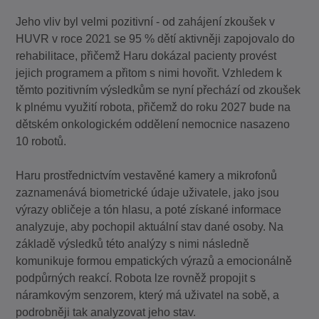
Jeho vliv byl velmi pozitivní - od zahájení zkoušek v
HUVR v roce 2021 se 95 % dětí aktivněji zapojovalo do
rehabilitace, přičemž Haru dokázal pacienty provést
jejich programem a přitom s nimi hovořit. Vzhledem k
těmto pozitivním výsledkům se nyní přechází od zkoušek
k plnému využití robota, přičemž do roku 2027 bude na
dětském onkologickém oddělení nemocnice nasazeno
10 robotů.
Haru prostřednictvím vestavěné kamery a mikrofonů
zaznamenává biometrické údaje uživatele, jako jsou
výrazy obličeje a tón hlasu, a poté získané informace
analyzuje, aby pochopil aktuální stav dané osoby. Na
základě výsledků této analýzy s nimi následně
komunikuje formou empatických výrazů a emocionálně
podpůrných reakcí. Robota lze rovněž propojit s
náramkovým senzorem, který má uživatel na sobě, a
podrobněji tak analyzovat jeho stav.