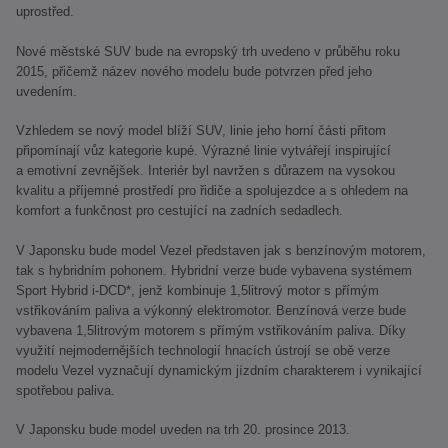
uprostřed.
Nové městské SUV bude na evropský trh uvedeno v průběhu roku
2015, přičemž název nového modelu bude potvrzen před jeho
uvedením.
Vzhledem se nový model blíží SUV, linie jeho horní části přitom
připomínají vůz kategorie kupé. Výrazné linie vytvářejí inspirující
a emotivní zevnějšek. Interiér byl navržen s důrazem na vysokou
kvalitu a příjemné prostředí pro řidiče a spolujezdce a s ohledem na
komfort a funkčnost pro cestující na zadních sedadlech.
V Japonsku bude model Vezel představen jak s benzínovým motorem,
tak s hybridním pohonem. Hybridní verze bude vybavena systémem
Sport Hybrid i-DCD*, jenž kombinuje 1,5litrový motor s přímým
vstřikováním paliva a výkonný elektromotor. Benzínová verze bude
vybavena 1,5litrovým motorem s přímým vstřikováním paliva. Díky
využití nejmodernějších technologií hnacích ústrojí se obě verze
modelu Vezel vyznačují dynamickým jízdním charakterem i vynikající
spotřebou paliva.
V Japonsku bude model uveden na trh 20. prosince 2013.