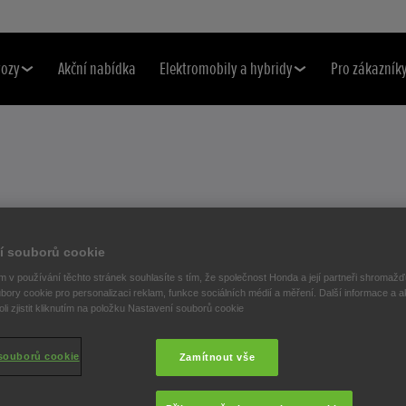
vozy
Akční nabídka
Elektromobily a hybridy
Pro zákazník
AVILA V
í souborů cookie
ĚSTSKÉ SUV A
 v používání těchto stránek souhlasíte s tím, že společnost Honda a její partneři shromažďu
bory cookie pro personalizaci reklam, funkce sociálních médií a měření. Další informace a a
i zjistit kliknutím na položku Nastavení souborů cookie
ODEL S660
souborů cookie
Zamítnout vše