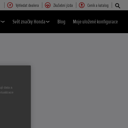
Vyhledat dealera
Zkušební jízda
Ceník a katalog
y
Svět značky Honda
Blog
Moje uložené konfigurace
jí data a
ktualizace