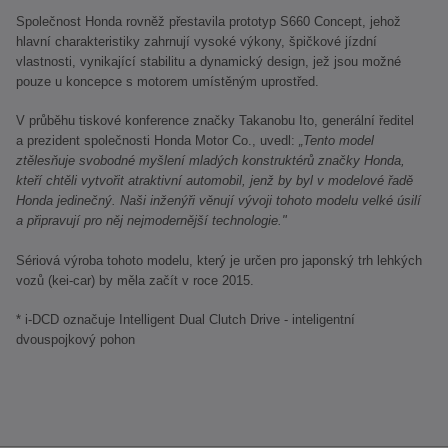
Společnost Honda rovněž přestavila prototyp S660 Concept, jehož
hlavní charakteristiky zahrnují vysoké výkony, špičkové jízdní
vlastnosti, vynikající stabilitu a dynamický design, jež jsou možné
pouze u koncepce s motorem umístěným uprostřed.
V průběhu tiskové konference značky Takanobu Ito, generální ředitel
a prezident společnosti Honda Motor Co., uvedl:
„Tento model
ztělesňuje svobodné myšlení mladých konstruktérů značky Honda,
kteří chtěli vytvořit atraktivní automobil, jenž by byl v modelové řadě
Honda jedinečný. Naši inženýři věnují vývoji tohoto modelu velké úsilí
a připravují pro něj nejmodernější technologie."
Sériová výroba tohoto modelu, který je určen pro japonský trh lehkých
vozů (kei-car) by měla začít v roce 2015.
* i-DCD označuje Intelligent Dual Clutch Drive - inteligentní
dvouspojkový pohon