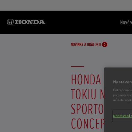
Nové 
NOVINKY A UDÁLOSTI
HONDA PŘEDST
Nastaven
TOKIU NOVÉ M
Pokračováním
používají sou
můžete kdykol
SPORTOVNÍ M
Nastavení 
CONCEPT