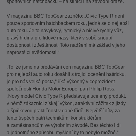
sportovních hatchbacků – na silnici i na závodní dráze.
V magazínu BBC TopGear zaznělo: „Civic Type R není
pouze sportovním hatchbackem roku, jedná se o nejlepší
auto roku. Je to návykový, rytmický a ničivě rychlý vůz,
pravý hrdina pro lidové masy, který v sobě snoubí
dostupnost i ztřeštěnost. Toto nadšení má základ v jeho
naprosté cílevědomosti.“
„To, že jsme na předávání cen magazínu BBC TopGear
pro nejlepší auto roku dosáhli s trojicí ocenění hattricku,
je pro nás velká pocta,“ říká výkonný viceprezident
společnosti Honda Motor Europe, pan Philip Ross.
„Nový model Civic Type R představuje ucelený produkt,
v němž zákazníci získají výkon, atraktivní zážitek z jízdy
a špičkovou praktičnost v dané třídě. Největší díky za
tento úspěch patří technikům, konstruktérům
a zaměstnancům ve výrobním závodě. Bez těchto lidí
a jednotného způsobu myšlení by to nebylo možné.“