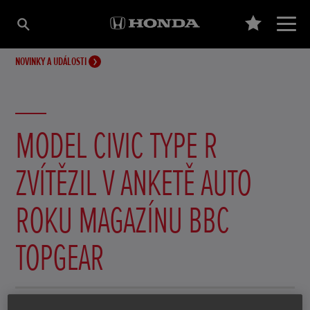
NOVINKY A UDÁLOSTI
MODEL CIVIC TYPE R
ZVÍTĚZIL V ANKETĚ AUTO
ROKU MAGAZÍNU BBC
TOPGEAR
30. listopadu 2017