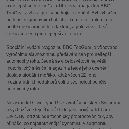
o nejlepší auto roku Car of the Year magazínu BBC
TopGear a získal pro sebe trojici ocenění. Byl vyhlášen
nejlepším sportovním hatchbackem roku, autem roku
podle mezinárodních redaktorů, a poté získal také
celkovou cenu pro nejlepší auto roku.
Speciální vydání magazínu BBC TopGear je věnováno
výročnímu slavnostnímu předávání cen pro nejlepší
automobily roku. Jedná se o celosvětově největší
motoristický měsíční magazín a letos jeho ocenění
dostala globální měřítko, když všech 22 jeho
mezinárodních redaktorů volilo své nejoblíbenější
automobily roku.
Nový model Civic Type R se vyrábí v britském Swindonu
a vychází ze stejného základu jako nový hatchback
Civic. Byl od základu technicky přepracován tak, aby
přinášel co nejatraktivnější dynamiku v segmentu