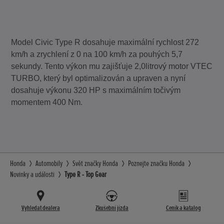
Model Civic Type R dosahuje maximální rychlost 272
km/h a zrychlení z 0 na 100 km/h za pouhých 5,7
sekundy. Tento výkon mu zajišťuje 2,0litrový motor VTEC
TURBO, který byl optimalizován a upraven a nyní
dosahuje výkonu 320 HP s maximálním točivým
momentem 400 Nm.
Honda
Automobily
Svět značky Honda
Poznejte značku Honda
Novinky a události
Type R - Top Gear
Vyhledat dealera
Zkušební jízda
Ceník a katalog