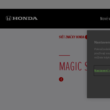
Nové 
SVĚT ZNAČKY HONDA
Nastaven
Pokračováním
používají sou
můžete kdykol
MAGIC SEATS
Nastavení 