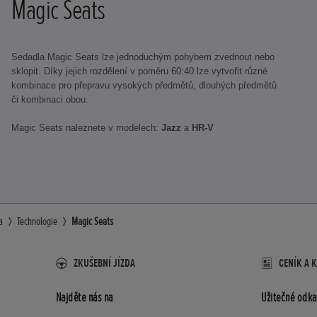
Magic Seats
Sedadla Magic Seats lze jednoduchým pohybem zvednout nebo
sklopit. Díky jejich rozdělení v poměru 60:40 lze vytvořit různé
kombinace pro přepravu vysokých předmětů, dlouhých předmětů
či kombinaci obou.
Magic Seats naleznete v modelech:
Jazz
a
HR-V
a
Technologie
Magic Seats
ZKUŠEBNÍ JÍZDA
CENÍK A 
Najděte nás na
Užitečné odka