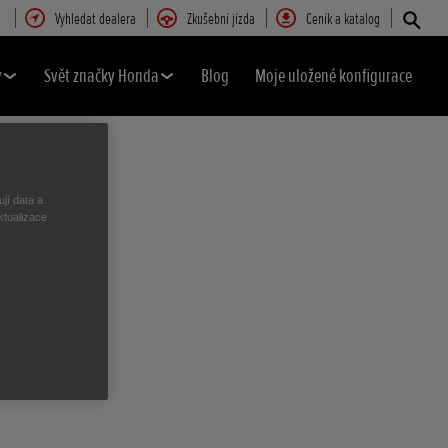
Vyhledat dealera
Zkušební jízda
Ceník a katalog
y
Svět značky Honda
Blog
Moje uložené konfigurace
jí data a
ktualizace