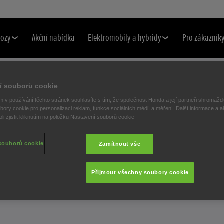
vozy
Akční nabídka
Elektromobily a hybridy
Pro zákazník
í souborů cookie
 v používání těchto stránek souhlasíte s tím, že společnost Honda a její partneři shromažďu
bory cookie pro personalizaci reklam, funkce sociálních médií a měření. Další informace a a
i zjistit kliknutím na položku Nastavení souborů cookie
souborů cookie
Zamítnout vše
Přijmout všechny soubory cookie